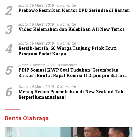
2
Sabtu, 16 Maret 2019
0 Komentar
Prabowo Resmikan Kantor DPD Gerindra di Banten
3
Sabtu, 16 Maret 2019
0 Komentar
Video: Kelemahan dan Kelebihan All New Terios
4
Sabtu, 16 Maret 2019
0 Komentar
Bersih-bersih, 60 Warga Tanjung Priok Ikuti
Program Padat Karya
5
Jumat, 7 Agustus 2026
0 Komentar
PDIP Somasi KWP Soal Tuduhan ‘Gerombolan
Sirkus’, Buntut Rapat Komisi II Dipimpin Sufmi
Dasco Ahmad
6
Sabtu, 16 Maret 2019
0 Komentar
Menag Kecam Penembakan di New Zealand: Tak
Berperikemanusiaan!
Berita Olahraga