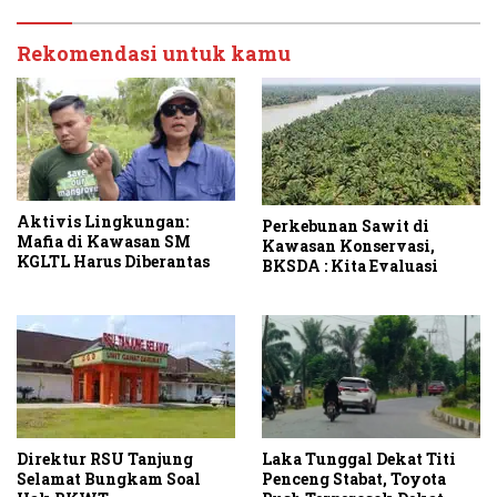
Rekomendasi untuk kamu
Aktivis Lingkungan:
Perkebunan Sawit di
Mafia di Kawasan SM
Kawasan Konservasi,
KGLTL Harus Diberantas
BKSDA : Kita Evaluasi
Laka Tunggal Dekat Titi
Direktur RSU Tanjung
Penceng Stabat, Toyota
Selamat Bungkam Soal