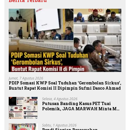
Berita Terbaru
Jumat, 7 Agustus 2026
PDIP Somasi KWP Soal Tuduhan ‘Gerombolan Sirkus’,
Buntut Rapat Komisi II Dipimpin Sufmi Dasco Ahmad
Selasa, 4 Agustus 2026
Putusan Banding Kasus PET Tuai
Polemik, JAGA MARWAH Minta MA
Periksa Peran Bakrie Group
Sabtu, 1 Agustus 2026
Rendi Siagian Percayakan