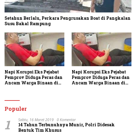
Setahun Berlalu, Perkara Pengrusakan Boat di Pangkalan
Susu Bakal Rampung
Napi Korupsi Eks Pejabat
Napi Korupsi Eks Pejabat
Pemprov Diduga Peras dan
Pemprov Diduga Peras dan
Ancam Warga Binaan di
Ancam Warga Binaan di
Rutan Tanjung Gusta
Rutan Tanjung Gusta
Populer
1
Sabtu, 16 Maret 2019
0 Komentar
14 Tahun Terbunuhnya Munir, Polri Didesak
Bentuk Tim Khusus