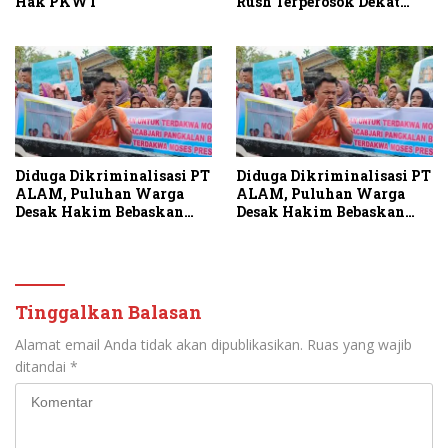
Rush Terperosok Dekat
Hak PKWT
Kuburan
Diduga Dikriminalisasi PT
Diduga Dikriminalisasi PT
ALAM, Puluhan Warga
ALAM, Puluhan Warga
Desak Hakim Bebaskan
Desak Hakim Bebaskan
Terdakwa
Terdakwa
Tinggalkan Balasan
Alamat email Anda tidak akan dipublikasikan.
Ruas yang wajib
ditandai
*