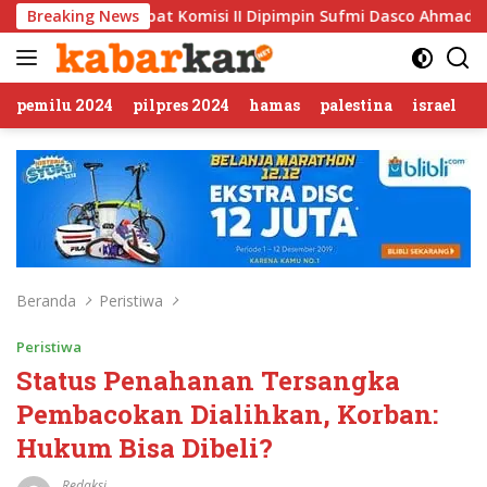
Langsung
misi II Dipimpin Sufmi Dasco Ahmad
Breaking News
Jalin Silaturahmi,
ke
konten
pemilu 2024
pilpres 2024
hamas
palestina
israel
Beranda
Peristiwa
Peristiwa
Status Penahanan Tersangka
Pembacokan Dialihkan, Korban:
Hukum Bisa Dibeli?
Redaksi