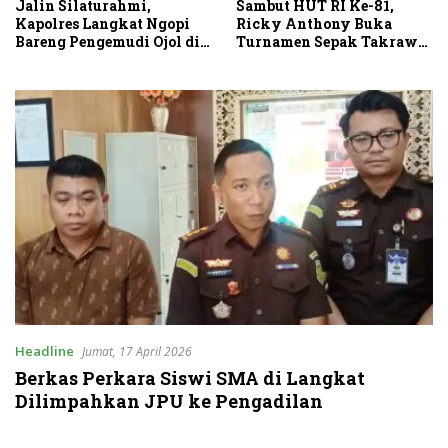
Sambut HUT RI Ke-81,
Jalin Silaturahmi,
Ricky Anthony Buka
Kapolres Langkat Ngopi
Turnamen Sepak Takraw
Bareng Pengemudi Ojol di
RA Cup I 2026
Stabat
Headline
Jumat, 17 April 2026
Berkas Perkara Siswi SMA di Langkat
Dilimpahkan JPU ke Pengadilan