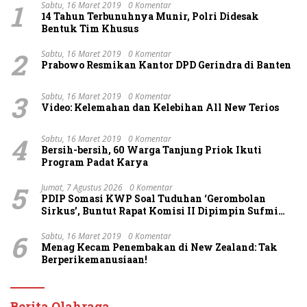
1
Sabtu, 16 Maret 2019
0 Komentar
14 Tahun Terbunuhnya Munir, Polri Didesak
Bentuk Tim Khusus
2
Sabtu, 16 Maret 2019
0 Komentar
Prabowo Resmikan Kantor DPD Gerindra di Banten
3
Sabtu, 16 Maret 2019
0 Komentar
Video: Kelemahan dan Kelebihan All New Terios
4
Sabtu, 16 Maret 2019
0 Komentar
Bersih-bersih, 60 Warga Tanjung Priok Ikuti
Program Padat Karya
5
Jumat, 7 Agustus 2026
0 Komentar
PDIP Somasi KWP Soal Tuduhan ‘Gerombolan
Sirkus’, Buntut Rapat Komisi II Dipimpin Sufmi
Dasco Ahmad
6
Sabtu, 16 Maret 2019
0 Komentar
Menag Kecam Penembakan di New Zealand: Tak
Berperikemanusiaan!
Berita Olahraga