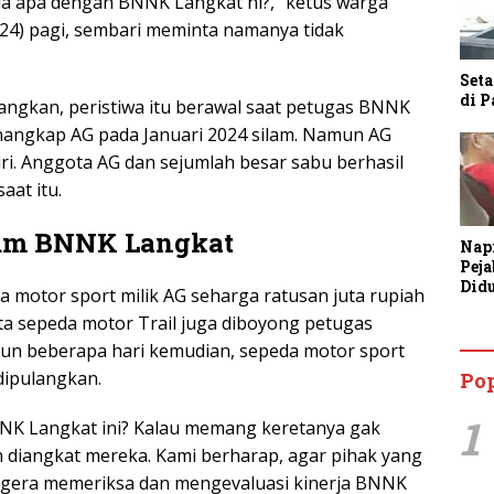
da apa dengan BNNK Langkat ni?,” ketus warga
024) pagi, sembari meminta namanya tidak
Seta
di 
ngkan, peristiwa itu berawal saat petugas BNNK
angkap AG pada Januari 2024 silam. Namun AG
iri. Anggota AG dan sejumlah besar sabu berhasil
aat itu.
um BNNK Langkat
Nap
Pej
Did
a motor sport milik AG seharga ratusan juta rupiah
Anc
rta sepeda motor Trail juga diboyong petugas
Bin
Tan
n beberapa hari kemudian, sepeda motor sport
dipulangkan.
Po
1
NK Langkat ini? Kalau memang keretanya gak
 diangkat mereka. Kami berharap, agar pihak yang
gera memeriksa dan mengevaluasi kinerja BNNK