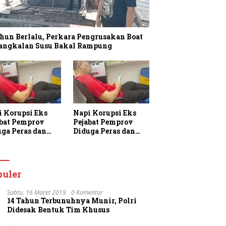
hun Berlalu, Perkara Pengrusakan Boat
Pangkalan Susu Bakal Rampung
i Korupsi Eks
Napi Korupsi Eks
abat Pemprov
Pejabat Pemprov
uga Peras dan
Diduga Peras dan
am Warga
Ancam Warga
aan di Rutan
Binaan di Rutan
jung Gusta
Tanjung Gusta
puler
Sabtu, 16 Maret 2019
0 Komentar
14 Tahun Terbunuhnya Munir, Polri
Didesak Bentuk Tim Khusus