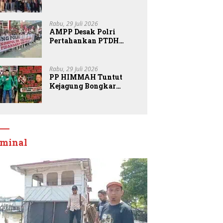
Kepemimpinan DPD
Pemuda Karya Nasional
Kota Medan kepada
Rabu, 29 Juli 2026
Josef Sembiring
AMPP Desak Polri
Pertahankan PTDH
Kompol DK dan Tolak
Upaya Banding
Rabu, 29 Juli 2026
PP HIMMAH Tuntut
Kejagung Bongkar
Semua Dugaan Kasus
Febrie Adriansyah
Secara Transparan
iminal