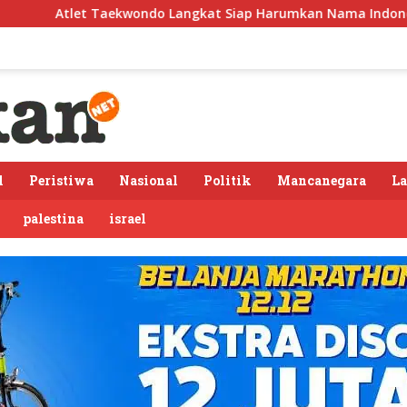
o Langkat Siap Harumkan Nama Indonesia di Ajang Internasion
l
Peristiwa
Nasional
Politik
Mancanegara
L
palestina
israel