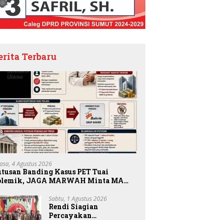
erita Terbaru
lasa, 4 Agustus 2026
utusan Banding Kasus PET Tuai
olemik, JAGA MARWAH Minta MA
riksa Peran Bakrie Group
Sabtu, 1 Agustus 2026
Rendi Siagian
Percayakan