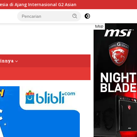
al G2 Asian
Miris!!! Gaji Puluhan Relawan SPPG Pantai 
tutup
ainnya