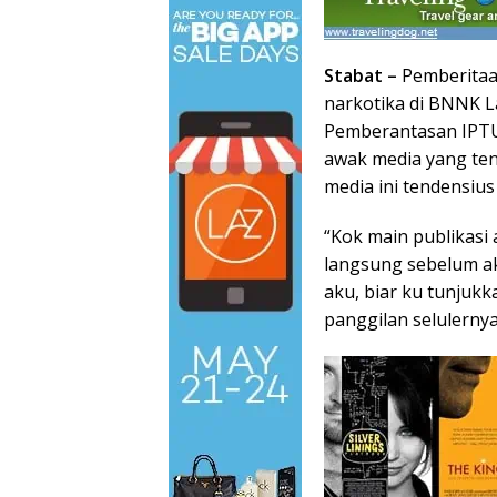
Stabat –
Pemberitaa
narkotika di BNNK 
Pemberantasan IPTU
awak media yang ten
media ini tendensiu
“Kok main publikasi 
langsung sebelum ak
aku, biar ku tunjuk
panggilan selulernya