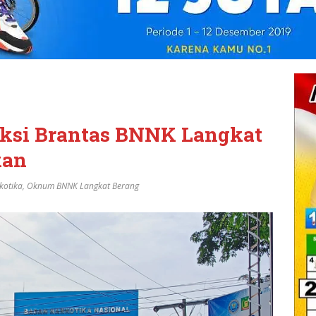
ksi Brantas BNNK Langkat
kan
kotika
,
Oknum BNNK Langkat Berang