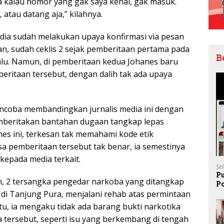
 kalau nomor yang gak saya kenal, gak masuk.
, atau datang aja,” kilahnya.
ia sudah melakukan upaya konfirmasi via pesan
, sudah ceklis 2 sejak pemberitaan pertama pada
B
 lalu. Namun, di pemberitaan kedua Johanes baru
beritaan tersebut, dengan dalih tak ada upaya
ncoba membandingkan jurnalis media ini dengan
mberitakan bantahan dugaan tangkap lepas
nes ini, terkesan tak memahami kode etik
rasa pemberitaan tersebut tak benar, ia semestinya
kepada media terkait.
Se
P
, 2 tersangka pengedar narkoba yang ditangkap
P
Pe
 di Tanjung Pura, menjalani rehab atas permintaan
itu, ia mengaku tidak ada barang bukti narkotika
a tersebut, seperti isu yang berkembang di tengah