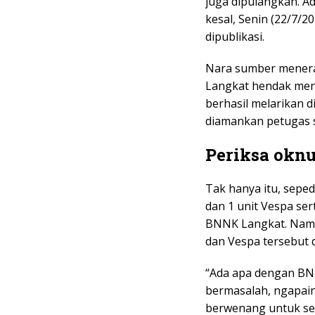
juga dipulangkan. A
kesal, Senin (22/7/2
dipublikasi.
Nara sumber menera
Langkat hendak men
berhasil melarikan d
diamankan petugas s
Periksa okn
Tak hanya itu, seped
dan 1 unit Vespa se
BNNK Langkat. Namu
dan Vespa tersebut 
“Ada apa dengan BN
bermasalah, ngapain
berwenang untuk se