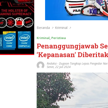
Beranda
Kriminal
Kriminal
,
Peristiwa
Penanggungjawab Se
‘Kepanasan’ Diberita
Redaksi
-
Dugaan Tangkap Lepas Pengedar Nar
Senin, 22 Juli 2024