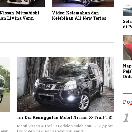
 Nissan-Mitsubishi
Video: Kelemahan dan
an Livina Versi
Kelebihan All New Terios
Seta
di 
Nap
Pej
Did
Anc
Bin
Tan
Po
1
Ini Dia Keunggulan Mobil Nissan X-Trail T31
Mobil Nissan X-Trail T31 adalah salah satu SUV (Sport
dalah
Utility Vehicle) yang sangat populer di…