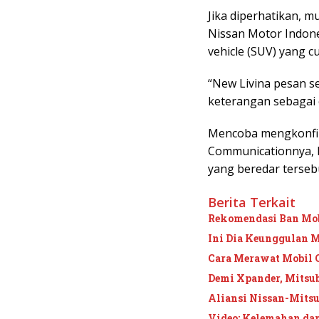
Jika diperhatikan, m
Nissan Motor Indones
vehicle (SUV) yang cu
“New Livina pesan se
keterangan sebagai 
Mencoba mengkonfir
Communicationnya, 
yang beredar terseb
Berita Terkait
Rekomendasi Ban Mob
Ini Dia Keunggulan M
Cara Merawat Mobil 
Demi Xpander, Mitsub
Aliansi Nissan-Mits
Video: Kelemahan dan