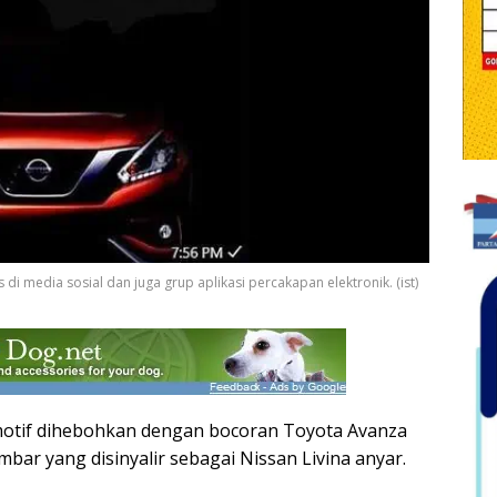
i media sosial dan juga grup aplikasi percakapan elektronik. (ist)
motif dihebohkan dengan bocoran Toyota Avanza
mbar yang disinyalir sebagai Nissan Livina anyar.