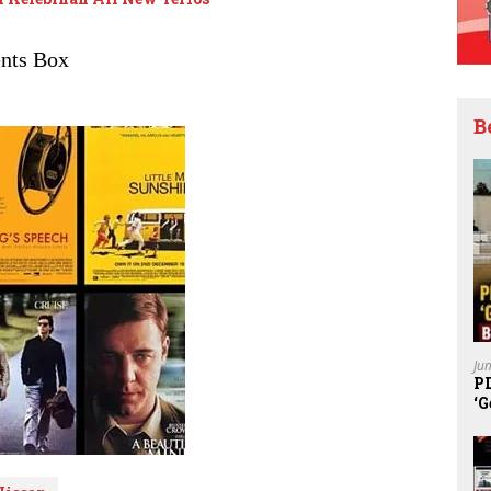
nts Box
B
Ju
P
‘G
K