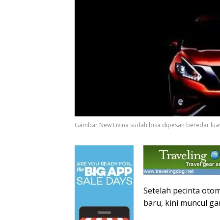
Gambar New Livina sudah bisa dipesan beredar luas d
Setelah pecinta oto
baru, kini muncul ga