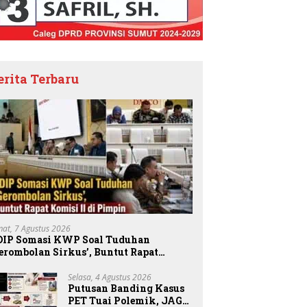
erita Terbaru
mat, 7 Agustus 2026
DIP Somasi KWP Soal Tuduhan
erombolan Sirkus’, Buntut Rapat
omisi II Dipimpin Sufmi Dasco Ahmad
Selasa, 4 Agustus 2026
Putusan Banding Kasus
PET Tuai Polemik, JAGA