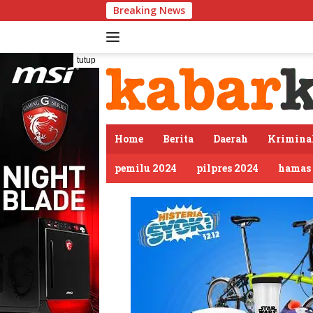
Langsung
Breaking News
PDIP Som
ke
konten
tutup
Home
Berita
Daerah
Krimina
pemilu 2024
pilpres 2024
hamas