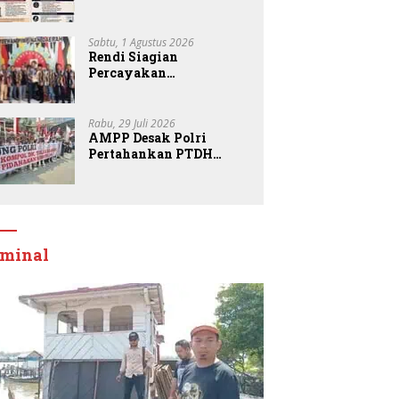
MARWAH Minta MA
Periksa Peran Bakrie
Group
Sabtu, 1 Agustus 2026
Rendi Siagian
Percayakan
Kepemimpinan DPD
Pemuda Karya Nasional
Kota Medan kepada
Rabu, 29 Juli 2026
Josef Sembiring
AMPP Desak Polri
Pertahankan PTDH
Kompol DK dan Tolak
Upaya Banding
iminal