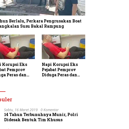
hun Berlalu, Perkara Pengrusakan Boat
Pangkalan Susu Bakal Rampung
i Korupsi Eks
Napi Korupsi Eks
abat Pemprov
Pejabat Pemprov
uga Peras dan
Diduga Peras dan
am Warga
Ancam Warga
aan di Rutan
Binaan di Rutan
jung Gusta
Tanjung Gusta
puler
Sabtu, 16 Maret 2019
0 Komentar
14 Tahun Terbunuhnya Munir, Polri
Didesak Bentuk Tim Khusus