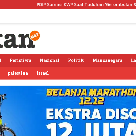
asi KWP Soal Tuduhan ‘Gerombolan Sirkus’, Buntut Rapat Komis
l
Peristiwa
Nasional
Politik
Mancanegara
L
palestina
israel