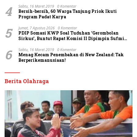
4
Sabtu, 16 Maret 2019
0 Komentar
Bersih-bersih, 60 Warga Tanjung Priok Ikuti
Program Padat Karya
5
Jumat, 7 Agustus 2026
0 Komentar
PDIP Somasi KWP Soal Tuduhan ‘Gerombolan
Sirkus’, Buntut Rapat Komisi II Dipimpin Sufmi
Dasco Ahmad
6
Sabtu, 16 Maret 2019
0 Komentar
Menag Kecam Penembakan di New Zealand: Tak
Berperikemanusiaan!
Berita Olahraga