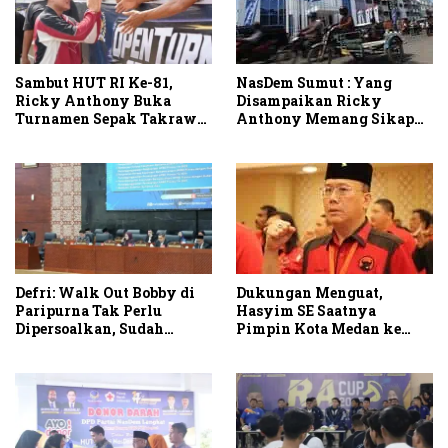
Sambut HUT RI Ke-81,
NasDem Sumut : Yang
Ricky Anthony Buka
Disampaikan Ricky
Turnamen Sepak Takraw
Anthony Memang Sikap
RA Cup I 2026
Partai
Defri: Walk Out Bobby di
Dukungan Menguat,
Paripurna Tak Perlu
Hasyim SE Saatnya
Dipersoalkan, Sudah
Pimpin Kota Medan ke
Sesuai Kourum
Depan