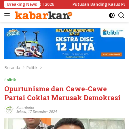
Langsung
2026
Breaking News
Putusan Banding Kasus PET Tuai Polemik, JAGA M
ke
konten
Beranda
Politik
Politik
Opurtunisme dan Cawe-Cawe
Partai Coklat Merusak Demokrasi
Kontributor
Selasa, 17 Desember 2024