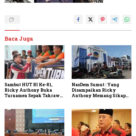
Baca Juga
Sambut HUT RI Ke-81,
NasDem Sumut : Yang
Ricky Anthony Buka
Disampaikan Ricky
Turnamen Sepak Takraw
Anthony Memang Sikap
RA Cup I 2026
Partai