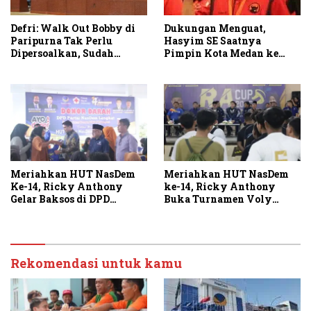
Defri: Walk Out Bobby di
Dukungan Menguat,
Paripurna Tak Perlu
Hasyim SE Saatnya
Dipersoalkan, Sudah
Pimpin Kota Medan ke
Sesuai Kourum
Depan
Meriahkan HUT NasDem
Meriahkan HUT NasDem
Ke-14, Ricky Anthony
ke-14, Ricky Anthony
Gelar Baksos di DPD
Buka Turnamen Voly
Langkat
RACUP 2025
Rekomendasi untuk kamu