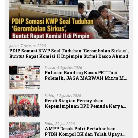
Jumat, 7 Agustus 2026
PDIP Somasi KWP Soal Tuduhan ‘Gerombolan Sirkus’,
Buntut Rapat Komisi II Dipimpin Sufmi Dasco Ahmad
Selasa, 4 Agustus 2026
Putusan Banding Kasus PET Tuai
Polemik, JAGA MARWAH Minta MA
Periksa Peran Bakrie Group
Sabtu, 1 Agustus 2026
Rendi Siagian Percayakan
Kepemimpinan DPD Pemuda Karya
Nasional Kota Medan kepada Josef
Sembiring
Rabu, 29 Juli 2026
AMPP Desak Polri Pertahankan
PTDH Kompol DK dan Tolak Upaya