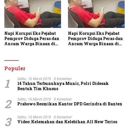
Napi Korupsi Eks Pejabat
Napi Korupsi Eks Pejabat
Pemprov Diduga Peras dan
Pemprov Diduga Peras dan
Ancam Warga Binaan di
Ancam Warga Binaan di
Rutan Tanjung Gusta
Rutan Tanjung Gusta
Populer
1
Sabtu, 16 Maret 2019
0 Komentar
14 Tahun Terbunuhnya Munir, Polri Didesak
Bentuk Tim Khusus
2
Sabtu, 16 Maret 2019
0 Komentar
Prabowo Resmikan Kantor DPD Gerindra di Banten
3
Sabtu, 16 Maret 2019
0 Komentar
Video: Kelemahan dan Kelebihan All New Terios