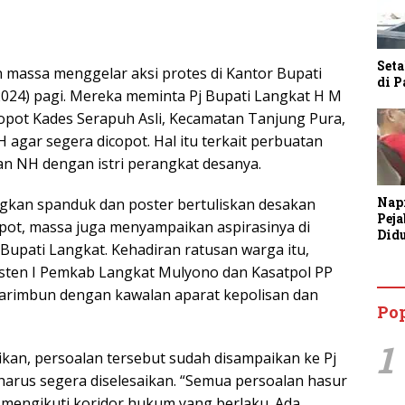
Seta
 massa menggelar aksi protes di Kantor Bupati
di 
2024) pagi. Mereka meminta Pj Bupati Langkat H M
opot Kades Serapuh Asli, Kecamatan Tanjung Pura,
H agar segera dicopot. Hal itu terkait perbuatan
kan NH dengan istri perangkat desanya.
Nap
an spanduk dan poster bertuliskan desakan
Pej
pot, massa juga menyampaikan aspirasinya di
Did
Bupati Langkat. Kehadiran ratusan warga itu,
Anc
Bin
sten I Pemkab Langkat Mulyono dan Kasatpol PP
Tan
arimbun dengan kawalan aparat kepolisan dan
Po
1
an, persoalan tersebut sudah disampaikan ke Pj
harus segera diselesaikan. “Semua persoalan hasur
 mengikuti koridor hukum yang berlaku. Ada