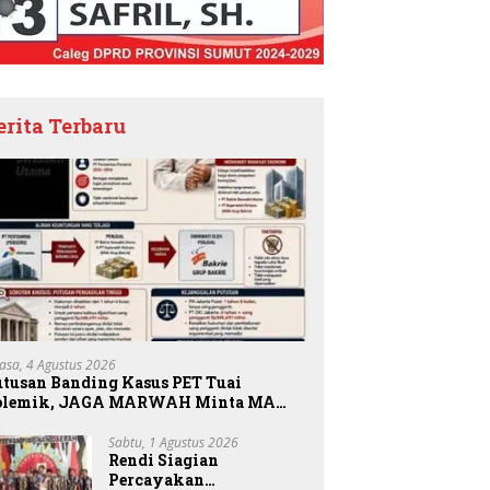
erita Terbaru
lasa, 4 Agustus 2026
utusan Banding Kasus PET Tuai
olemik, JAGA MARWAH Minta MA
riksa Peran Bakrie Group
Sabtu, 1 Agustus 2026
Rendi Siagian
Percayakan