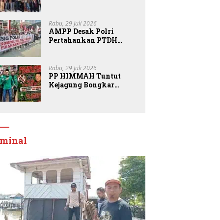
Kepemimpinan DPD
Pemuda Karya Nasional
Kota Medan kepada
Rabu, 29 Juli 2026
Josef Sembiring
AMPP Desak Polri
Pertahankan PTDH
Kompol DK dan Tolak
Upaya Banding
Rabu, 29 Juli 2026
PP HIMMAH Tuntut
Kejagung Bongkar
Semua Dugaan Kasus
Febrie Adriansyah
Secara Transparan
iminal