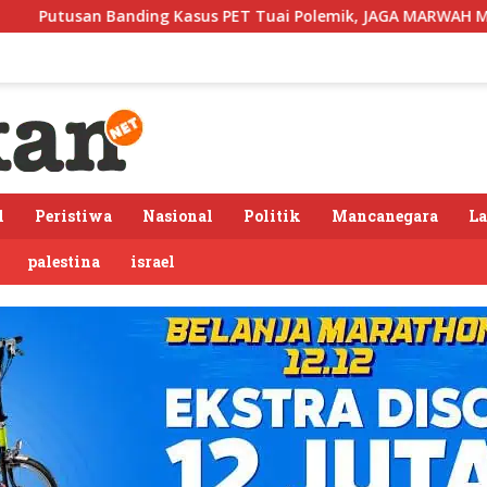
Kasus PET Tuai Polemik, JAGA MARWAH Minta MA Periksa Peran 
l
Peristiwa
Nasional
Politik
Mancanegara
L
palestina
israel