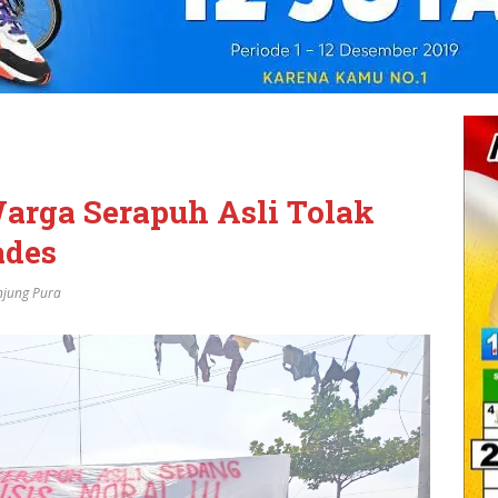
arga Serapuh Asli Tolak
ades
njung Pura