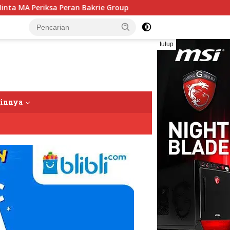
Bakrie Group
Aktivis Lingkungan: Mafia di Kawasan SM
tutup
ainnya