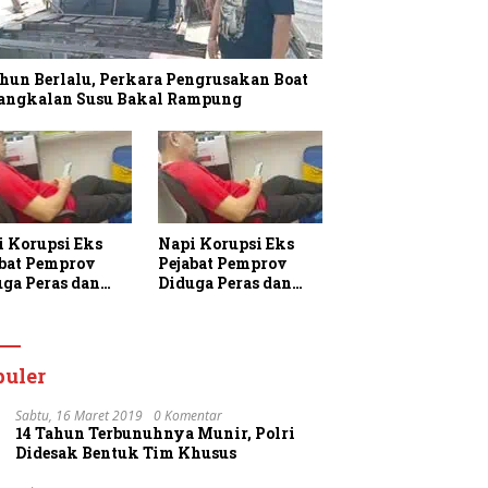
hun Berlalu, Perkara Pengrusakan Boat
Pangkalan Susu Bakal Rampung
i Korupsi Eks
Napi Korupsi Eks
abat Pemprov
Pejabat Pemprov
uga Peras dan
Diduga Peras dan
am Warga
Ancam Warga
aan di Rutan
Binaan di Rutan
jung Gusta
Tanjung Gusta
puler
Sabtu, 16 Maret 2019
0 Komentar
14 Tahun Terbunuhnya Munir, Polri
Didesak Bentuk Tim Khusus