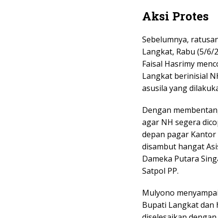
Aksi Protes
Sebelumnya, ratusan
Langkat, Rabu (5/6/
Faisal Hasrimy menc
Langkat berinisial N
asusila yang dilaku
Dengan membentangk
agar NH segera dico
depan pagar Kantor 
disambut hangat Asi
Dameka Putara Sing
Satpol PP.
Mulyono menyampaik
Bupati Langkat dan 
diselesaikan dengan