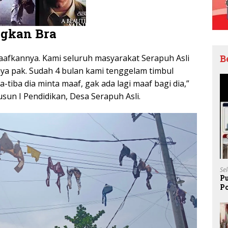
gkan Bra
afkannya. Kami seluruh masyarakat Serapuh Asli
B
nya pak. Sudah 4 bulan kami tenggelam timbul
-tiba dia minta maaf, gak ada lagi maaf bagi dia,”
sun I Pendidikan, Desa Serapuh Asli.
Se
P
P
Pe