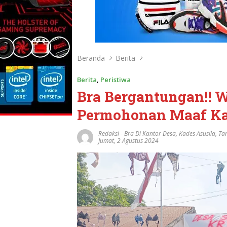
Beranda
Berita
Berita
,
Peristiwa
Bra Bergantungan!! W
Permohonan Maaf K
Redaksi
-
Bra Di Kantor Desa
,
Kades Asusila
,
Ta
Jumat, 2 Agustus 2024