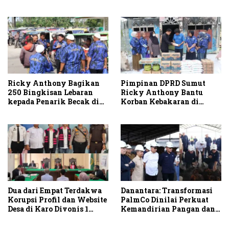
Solusi
Ricky Anthony Bagikan
Pimpinan DPRD Sumut
250 Bingkisan Lebaran
Ricky Anthony Bantu
kepada Penarik Becak di
Korban Kebakaran di
Stabat
Sambirejo
Dua dari Empat Terdakwa
Danantara: Transformasi
Korupsi Profil dan Website
PalmCo Dinilai Perkuat
Desa di Karo Divonis 1
Kemandirian Pangan dan
Tahun Penjara
Energi Nasional