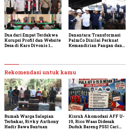
Dua dari Empat Terdakwa
Danantara: Transformasi
Korupsi Profil dan Website
PalmCo Dinilai Perkuat
Desa di Karo Divonis 1
Kemandirian Pangan dan
Tahun Penjara
Energi Nasional
Rekomendasi untuk kamu
Rumah Warga Salapian
Kisruh Akomodasi AFF U-
Terbakar, Rivky Anthony
19, Rico Waas Didesak
Hadir Bawa Bantuan
Duduk Bareng PSSI Cari