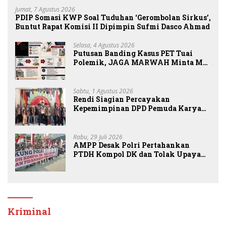
Jumat, 7 Agustus 2026
PDIP Somasi KWP Soal Tuduhan ‘Gerombolan Sirkus’,
Buntut Rapat Komisi II Dipimpin Sufmi Dasco Ahmad
Selasa, 4 Agustus 2026
Putusan Banding Kasus PET Tuai
Polemik, JAGA MARWAH Minta MA
Periksa Peran Bakrie Group
Sabtu, 1 Agustus 2026
Rendi Siagian Percayakan
Kepemimpinan DPD Pemuda Karya
Nasional Kota Medan kepada Josef
Sembiring
Rabu, 29 Juli 2026
AMPP Desak Polri Pertahankan
PTDH Kompol DK dan Tolak Upaya
Banding
Kriminal