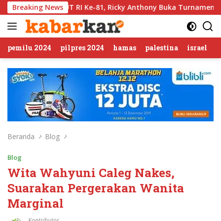
Langsung
I Ke-81, Ricky Anthony Buka Turnamen Sepak Takraw RA Cup I
Breaking News
ke
konten
pemilu 2024
pilpres 2024
hamas
palestina
israel
Beranda
Blog
Blog
Wita Wahyuni Caleg Nakes,
Suarakan Pergerakan Wanita
Marginal
Kontributor