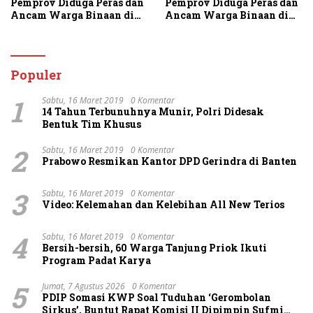
Pemprov Diduga Peras dan
Pemprov Diduga Peras dan
Ancam Warga Binaan di
Ancam Warga Binaan di
Rutan Tanjung Gusta
Rutan Tanjung Gusta
Populer
1
Sabtu, 16 Maret 2019
0 Komentar
14 Tahun Terbunuhnya Munir, Polri Didesak
Bentuk Tim Khusus
2
Sabtu, 16 Maret 2019
0 Komentar
Prabowo Resmikan Kantor DPD Gerindra di Banten
3
Sabtu, 16 Maret 2019
0 Komentar
Video: Kelemahan dan Kelebihan All New Terios
4
Sabtu, 16 Maret 2019
0 Komentar
Bersih-bersih, 60 Warga Tanjung Priok Ikuti
Program Padat Karya
5
Jumat, 7 Agustus 2026
0 Komentar
PDIP Somasi KWP Soal Tuduhan ‘Gerombolan
Sirkus’, Buntut Rapat Komisi II Dipimpin Sufmi