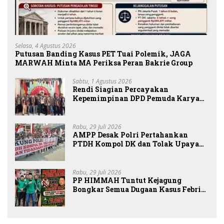
Selasa, 4 Agustus 2026
Putusan Banding Kasus PET Tuai Polemik, JAGA
MARWAH Minta MA Periksa Peran Bakrie Group
Sabtu, 1 Agustus 2026
Rendi Siagian Percayakan
Kepemimpinan DPD Pemuda Karya
Nasional Kota Medan kepada Josef
Sembiring
Rabu, 29 Juli 2026
AMPP Desak Polri Pertahankan
PTDH Kompol DK dan Tolak Upaya
Banding
Rabu, 29 Juli 2026
PP HIMMAH Tuntut Kejagung
Bongkar Semua Dugaan Kasus Febrie
Adriansyah Secara Transparan