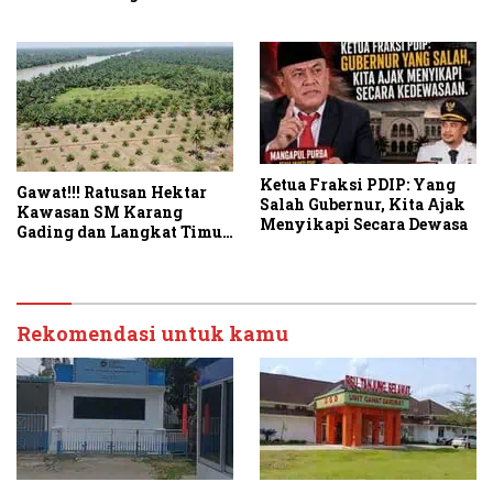
Ketua Fraksi PDIP: Yang
Gawat!!! Ratusan Hektar
Salah Gubernur, Kita Ajak
Kawasan SM Karang
Menyikapi Secara Dewasa
Gading dan Langkat Timur
Laut Disulap Jadi Kebun
Sawit
Rekomendasi untuk kamu