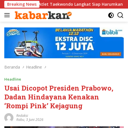
Langsung
Atlet Taekwondo Langkat Siap Harumkan Nama Indonesia di Aja
Breaking News
ke
konten
Beranda
Headline
Headline
Usai Dicopot Presiden Prabowo,
Dadan Hindayana Kenakan
‘Rompi Pink’ Kejagung
Redaksi
Rabu, 3 Juni 2026