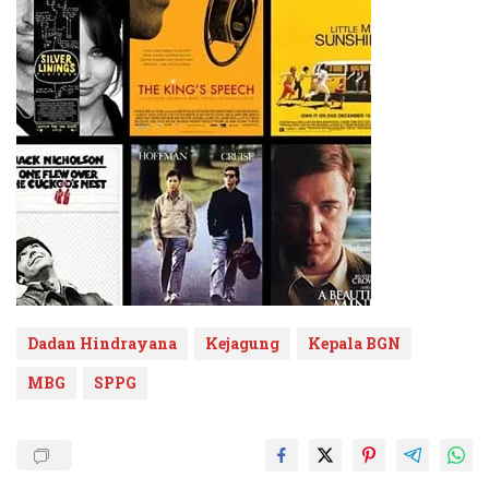
Dadan Hindrayana
Kejagung
Kepala BGN
MBG
SPPG