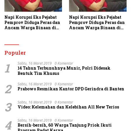
Napi Korupsi Eks Pejabat
Napi Korupsi Eks Pejabat
Pemprov Diduga Peras dan
Pemprov Diduga Peras dan
Ancam Warga Binaan di
Ancam Warga Binaan di
Rutan Tanjung Gusta
Rutan Tanjung Gusta
Populer
1
Sabtu, 16 Maret 2019
0 Komentar
14 Tahun Terbunuhnya Munir, Polri Didesak
Bentuk Tim Khusus
2
Sabtu, 16 Maret 2019
0 Komentar
Prabowo Resmikan Kantor DPD Gerindra di Banten
3
Sabtu, 16 Maret 2019
0 Komentar
Video: Kelemahan dan Kelebihan All New Terios
4
Sabtu, 16 Maret 2019
0 Komentar
Bersih-bersih, 60 Warga Tanjung Priok Ikuti
Program Padat Karya