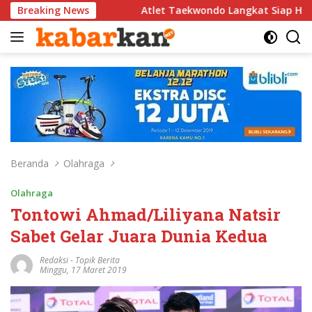
Langsung
i
Breaking News
Atlet Taekwondo Langkat Siap Harumkan Nama Indone
ke
konten
Beranda
Olahraga
Olahraga
Tontowi Ahmad/Liliyana Natsir
Sabet Gelar Juara Dunia Kedua
Redaksi
-
Topik Berita
Minggu, 17 Maret 2019