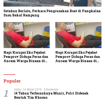
Setahun Berlalu, Perkara Pengrusakan Boat di Pangkalan
Susu Bakal Rampung
Napi Korupsi Eks Pejabat
Napi Korupsi Eks Pejabat
Pemprov Diduga Peras dan
Pemprov Diduga Peras dan
Ancam Warga Binaan di
Ancam Warga Binaan di
Rutan Tanjung Gusta
Rutan Tanjung Gusta
Populer
1
Sabtu, 16 Maret 2019
0 Komentar
14 Tahun Terbunuhnya Munir, Polri Didesak
Bentuk Tim Khusus