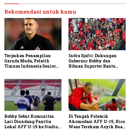
Rekomendasi untuk kamu
Terpukau Penampilan
Indra Sjafri: Dukungan
Garuda Muda, Pelatih
Gubernur Bobby dan
Timnas Indonesia Senior
Ribuan Suporter Bantu
Bakal Saksikan Langsung
Indonesia Taklukkan
Aksi Timnas U-19
Vietnam
Bobby Sebut Komunitas
Di Tengah Polemik
Lari Diundang Panitia
Akomodasi AFF U-19, Rico
Lokal AFF U-19 ke Stadion
Waas Terekam Asyik Buat