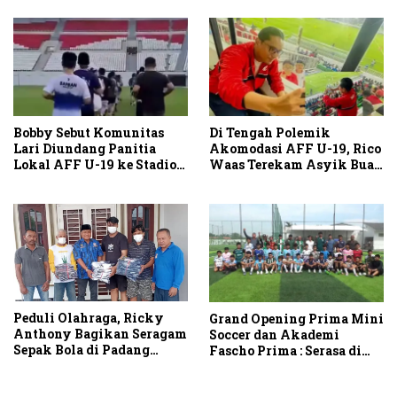
Aksi Timnas U-19
Vietnam
Bobby Sebut Komunitas
Di Tengah Polemik
Lari Diundang Panitia
Akomodasi AFF U-19, Rico
Lokal AFF U-19 ke Stadion
Waas Terekam Asyik Buat
Teladan
Konten di Stadion
Peduli Olahraga, Ricky
Grand Opening Prima Mini
Anthony Bagikan Seragam
Soccer dan Akademi
Sepak Bola di Padang
Fascho Prima : Serasa di
Tualang dan Secanggang
Liga Eropa