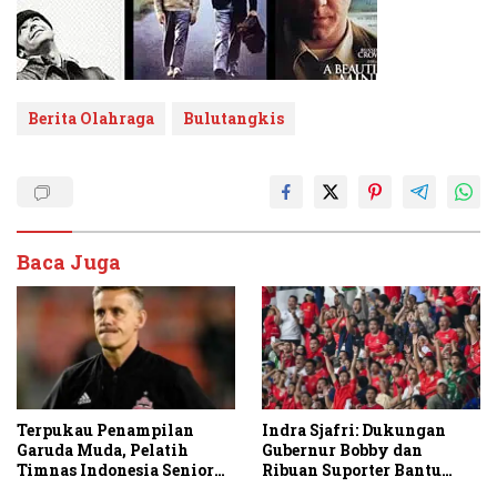
Berita Olahraga
Bulutangkis
Baca Juga
Terpukau Penampilan
Indra Sjafri: Dukungan
Garuda Muda, Pelatih
Gubernur Bobby dan
Timnas Indonesia Senior
Ribuan Suporter Bantu
Bakal Saksikan Langsung
Indonesia Taklukkan