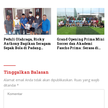
Teladan
Konten di Stadion
Peduli Olahraga, Ricky
Grand Opening Prima Mini
Anthony Bagikan Seragam
Soccer dan Akademi
Sepak Bola di Padang
Fascho Prima : Serasa di
Tualang dan Secanggang
Liga Eropa
Tinggalkan Balasan
Alamat email Anda tidak akan dipublikasikan.
Ruas yang wajib
ditandai
*