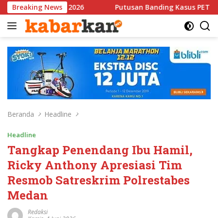
Langsung
26
Breaking News
Putusan Banding Kasus PET Tuai Polemik, JAGA MAR
ke
konten
Beranda
Headline
Headline
Tangkap Penendang Ibu Hamil,
Ricky Anthony Apresiasi Tim
Resmob Satreskrim Polrestabes
Medan
Redaksi