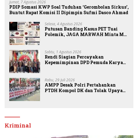
Jumat, 7 Agustus 2026
PDIP Somasi KWP Soal Tuduhan ‘Gerombolan Sirkus’,
Buntut Rapat Komisi II Dipimpin Sufmi Dasco Ahmad
Selasa, 4 Agustus 2026
Putusan Banding Kasus PET Tuai
Polemik, JAGA MARWAH Minta MA
Periksa Peran Bakrie Group
Sabtu, 1 Agustus 2026
Rendi Siagian Percayakan
Kepemimpinan DPD Pemuda Karya
Nasional Kota Medan kepada Josef
Sembiring
Rabu, 29 Juli 2026
AMPP Desak Polri Pertahankan
PTDH Kompol DK dan Tolak Upaya
Banding
Kriminal