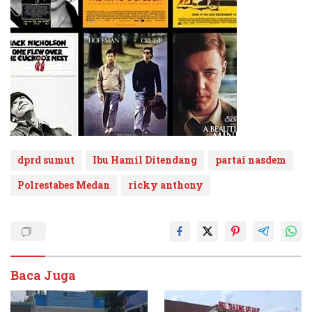
dprd sumut
Ibu Hamil Ditendang
partai nasdem
Polrestabes Medan
ricky anthony
Baca Juga