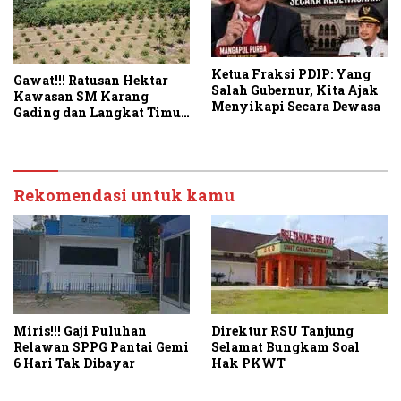
Ketua Fraksi PDIP: Yang
Gawat!!! Ratusan Hektar
Salah Gubernur, Kita Ajak
Kawasan SM Karang
Menyikapi Secara Dewasa
Gading dan Langkat Timur
Laut Disulap Jadi Kebun
Sawit
Rekomendasi untuk kamu
Miris!!! Gaji Puluhan
Direktur RSU Tanjung
Relawan SPPG Pantai Gemi
Selamat Bungkam Soal
6 Hari Tak Dibayar
Hak PKWT