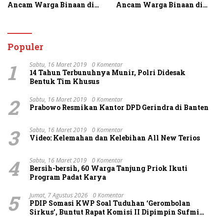
Ancam Warga Binaan di
Ancam Warga Binaan di
Rutan Tanjung Gusta
Rutan Tanjung Gusta
Populer
1
Sabtu, 16 Maret 2019
0 Komentar
14 Tahun Terbunuhnya Munir, Polri Didesak
Bentuk Tim Khusus
2
Sabtu, 16 Maret 2019
0 Komentar
Prabowo Resmikan Kantor DPD Gerindra di Banten
3
Sabtu, 16 Maret 2019
0 Komentar
Video: Kelemahan dan Kelebihan All New Terios
4
Sabtu, 16 Maret 2019
0 Komentar
Bersih-bersih, 60 Warga Tanjung Priok Ikuti
Program Padat Karya
5
Jumat, 7 Agustus 2026
0 Komentar
PDIP Somasi KWP Soal Tuduhan ‘Gerombolan
Sirkus’, Buntut Rapat Komisi II Dipimpin Sufmi