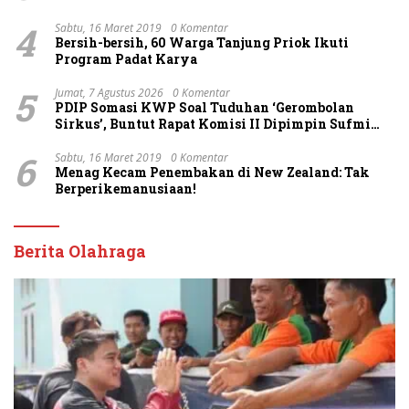
4
Sabtu, 16 Maret 2019
0 Komentar
Bersih-bersih, 60 Warga Tanjung Priok Ikuti
Program Padat Karya
5
Jumat, 7 Agustus 2026
0 Komentar
PDIP Somasi KWP Soal Tuduhan ‘Gerombolan
Sirkus’, Buntut Rapat Komisi II Dipimpin Sufmi
Dasco Ahmad
6
Sabtu, 16 Maret 2019
0 Komentar
Menag Kecam Penembakan di New Zealand: Tak
Berperikemanusiaan!
Berita Olahraga