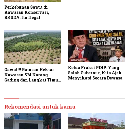
Perkebunan Sawit di
Kawasan Konservasi,
BKSDA: Itu Ilegal
Ketua Fraksi PDIP: Yang
Gawat!!! Ratusan Hektar
Salah Gubernur, Kita Ajak
Kawasan SM Karang
Menyikapi Secara Dewasa
Gading dan Langkat Timur
Laut Disulap Jadi Kebun
Sawit
Rekomendasi untuk kamu