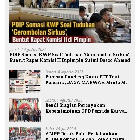
Jumat, 7 Agustus 2026
PDIP Somasi KWP Soal Tuduhan ‘Gerombolan Sirkus’,
Buntut Rapat Komisi II Dipimpin Sufmi Dasco Ahmad
Selasa, 4 Agustus 2026
Putusan Banding Kasus PET Tuai
Polemik, JAGA MARWAH Minta MA
Periksa Peran Bakrie Group
Sabtu, 1 Agustus 2026
Rendi Siagian Percayakan
Kepemimpinan DPD Pemuda Karya
Nasional Kota Medan kepada Josef
Sembiring
Rabu, 29 Juli 2026
AMPP Desak Polri Pertahankan
PTDH Kompol DK dan Tolak Upaya