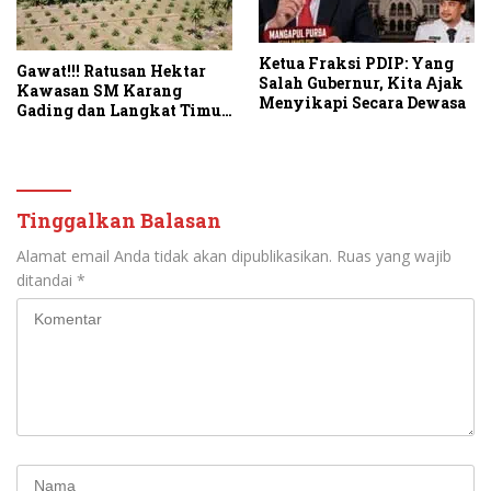
Ketua Fraksi PDIP: Yang
Gawat!!! Ratusan Hektar
Salah Gubernur, Kita Ajak
Kawasan SM Karang
Menyikapi Secara Dewasa
Gading dan Langkat Timur
Laut Disulap Jadi Kebun
Sawit
Tinggalkan Balasan
Alamat email Anda tidak akan dipublikasikan.
Ruas yang wajib
ditandai
*