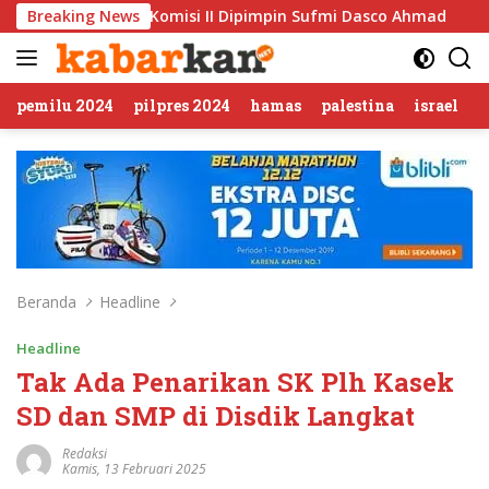
Langsung
misi II Dipimpin Sufmi Dasco Ahmad
Breaking News
Jalin Silaturahmi,
ke
konten
pemilu 2024
pilpres 2024
hamas
palestina
israel
Beranda
Headline
Headline
Tak Ada Penarikan SK Plh Kasek
SD dan SMP di Disdik Langkat
Redaksi
Kamis, 13 Februari 2025