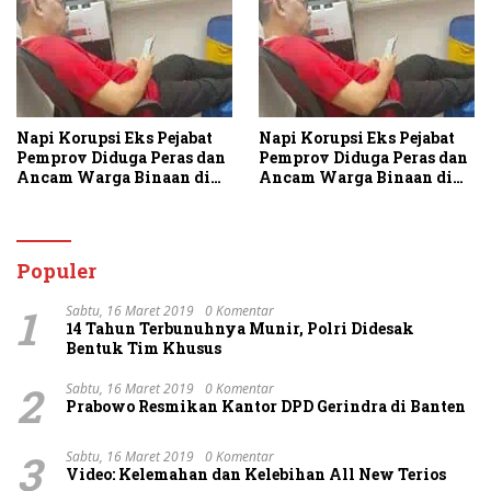
Napi Korupsi Eks Pejabat
Napi Korupsi Eks Pejabat
Pemprov Diduga Peras dan
Pemprov Diduga Peras dan
Ancam Warga Binaan di
Ancam Warga Binaan di
Rutan Tanjung Gusta
Rutan Tanjung Gusta
Populer
1
Sabtu, 16 Maret 2019
0 Komentar
14 Tahun Terbunuhnya Munir, Polri Didesak
Bentuk Tim Khusus
2
Sabtu, 16 Maret 2019
0 Komentar
Prabowo Resmikan Kantor DPD Gerindra di Banten
3
Sabtu, 16 Maret 2019
0 Komentar
Video: Kelemahan dan Kelebihan All New Terios