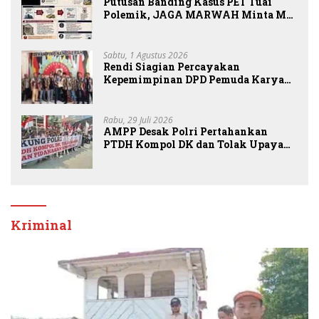
Putusan Banding Kasus PET Tuai
Polemik, JAGA MARWAH Minta MA
Periksa Peran Bakrie Group
Sabtu, 1 Agustus 2026
Rendi Siagian Percayakan
Kepemimpinan DPD Pemuda Karya
Nasional Kota Medan kepada Josef
Sembiring
Rabu, 29 Juli 2026
AMPP Desak Polri Pertahankan
PTDH Kompol DK dan Tolak Upaya
Banding
Kriminal