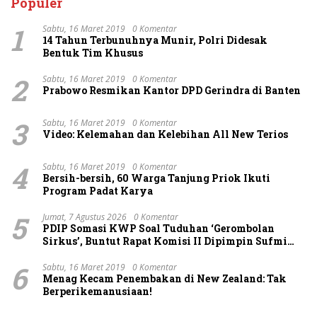
Populer
1
Sabtu, 16 Maret 2019
0 Komentar
14 Tahun Terbunuhnya Munir, Polri Didesak
Bentuk Tim Khusus
2
Sabtu, 16 Maret 2019
0 Komentar
Prabowo Resmikan Kantor DPD Gerindra di Banten
3
Sabtu, 16 Maret 2019
0 Komentar
Video: Kelemahan dan Kelebihan All New Terios
4
Sabtu, 16 Maret 2019
0 Komentar
Bersih-bersih, 60 Warga Tanjung Priok Ikuti
Program Padat Karya
5
Jumat, 7 Agustus 2026
0 Komentar
PDIP Somasi KWP Soal Tuduhan ‘Gerombolan
Sirkus’, Buntut Rapat Komisi II Dipimpin Sufmi
Dasco Ahmad
6
Sabtu, 16 Maret 2019
0 Komentar
Menag Kecam Penembakan di New Zealand: Tak
Berperikemanusiaan!