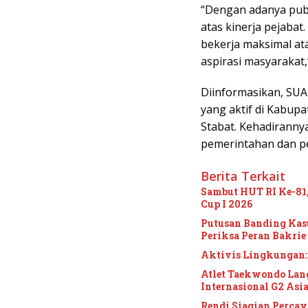
“Dengan adanya publi
atas kinerja pejabat
bekerja maksimal at
aspirasi masyarakat,”
Diinformasikan, SUA
yang aktif di Kabupa
Stabat. Kehadirann
pemerintahan dan pe
Berita Terkait
Sambut HUT RI Ke-8
Cup I 2026
Putusan Banding Ka
Periksa Peran Bakrie
Aktivis Lingkungan:
Atlet Taekwondo Lan
Internasional G2 Asi
Rendi Siagian Perca