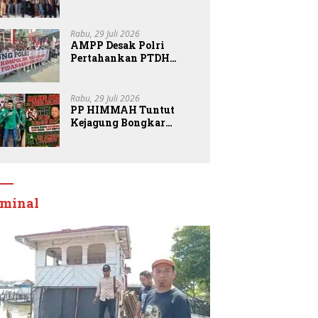
Kepemimpinan DPD
Pemuda Karya Nasional
Kota Medan kepada
Rabu, 29 Juli 2026
Josef Sembiring
AMPP Desak Polri
Pertahankan PTDH
Kompol DK dan Tolak
Upaya Banding
Rabu, 29 Juli 2026
PP HIMMAH Tuntut
Kejagung Bongkar
Semua Dugaan Kasus
Febrie Adriansyah
Secara Transparan
iminal