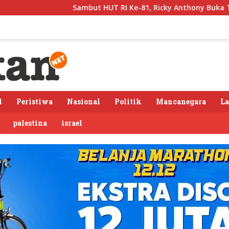
 HUT RI Ke-81, Ricky Anthony Buka Turnamen Sepak Takraw RA
l
Peristiwa
Nasional
Politik
Mancanegara
L
palestina
israel