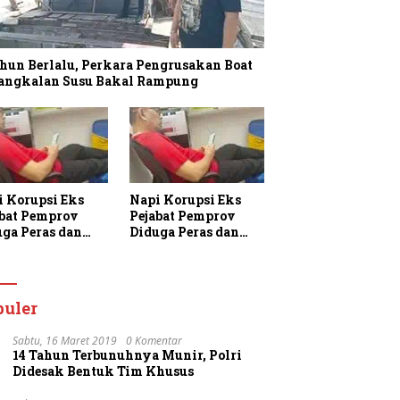
hun Berlalu, Perkara Pengrusakan Boat
Pangkalan Susu Bakal Rampung
i Korupsi Eks
Napi Korupsi Eks
abat Pemprov
Pejabat Pemprov
uga Peras dan
Diduga Peras dan
am Warga
Ancam Warga
aan di Rutan
Binaan di Rutan
jung Gusta
Tanjung Gusta
puler
Sabtu, 16 Maret 2019
0 Komentar
14 Tahun Terbunuhnya Munir, Polri
Didesak Bentuk Tim Khusus