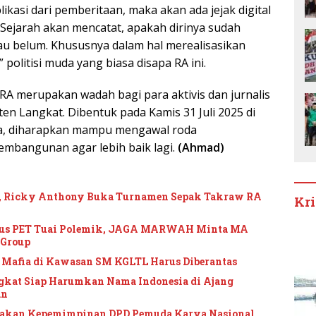
kasi dari pemberitaan, maka akan ada jejak digital
. Sejarah akan mencatat, apakah dirinya sudah
au belum. Khususnya dalam hal merealisasikan
 politisi muda yang biasa disapa RA ini.
RA merupakan wadah bagi para aktivis dan jurnalis
ten Langkat. Dibentuk pada Kamis 31 Juli 2025 di
ya, diharapkan mampu mengawal roda
mbangunan agar lebih baik lagi.
(Ahmad)
1, Ricky Anthony Buka Turnamen Sepak Takraw RA
Kr
sus PET Tuai Polemik, JAGA MARWAH Minta MA
 Group
 Mafia di Kawasan SM KGLTL Harus Diberantas
gkat Siap Harumkan Nama Indonesia di Ajang
an
yakan Kepemimpinan DPD Pemuda Karya Nasional