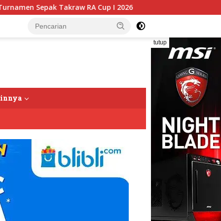
 Cup I 2026
Putusan Banding Kasus PET Tuai Polemik,
tutup
ainnya