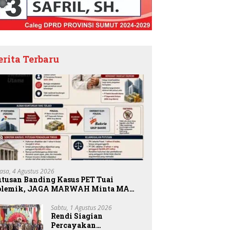
erita Terbaru
lasa, 4 Agustus 2026
utusan Banding Kasus PET Tuai
olemik, JAGA MARWAH Minta MA
riksa Peran Bakrie Group
Sabtu, 1 Agustus 2026
Rendi Siagian
Percayakan