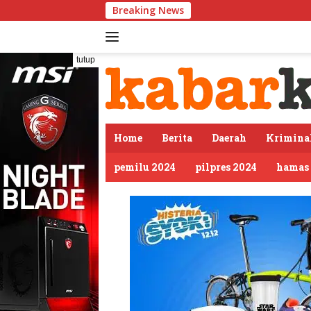
Langsung
Breaking News
Sambut
ke
konten
tutup
Home
Berita
Daerah
Krimina
pemilu 2024
pilpres 2024
hamas