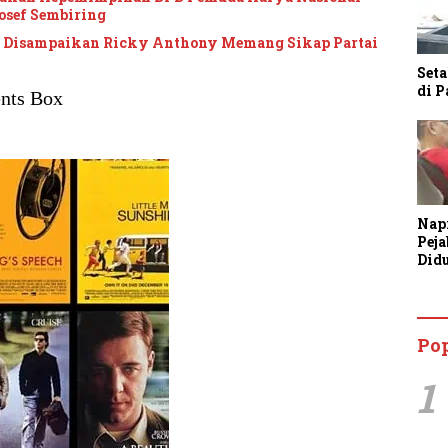
osef Sembiring
g Disampaikan Ricky Anthony Memang Sikap Partai
Seta
di 
nts Box
Nap
Pej
Did
Anc
Bin
Tan
Po
1