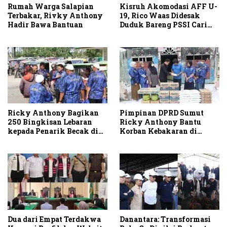
Rumah Warga Salapian
Kisruh Akomodasi AFF U-
Terbakar, Rivky Anthony
19, Rico Waas Didesak
Hadir Bawa Bantuan
Duduk Bareng PSSI Cari
Solusi
Ricky Anthony Bagikan
Pimpinan DPRD Sumut
250 Bingkisan Lebaran
Ricky Anthony Bantu
kepada Penarik Becak di
Korban Kebakaran di
Stabat
Sambirejo
Dua dari Empat Terdakwa
Danantara: Transformasi