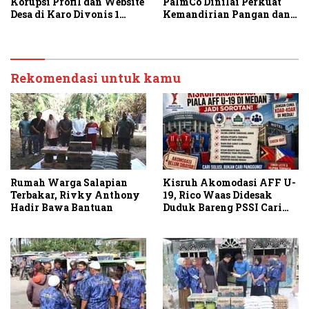
Korupsi Profil dan Website
PalmCo Dinilai Perkuat
Desa di Karo Divonis 1
Kemandirian Pangan dan
Tahun Penjara
Energi Nasional
Rekomendasi untuk kamu
Rumah Warga Salapian
Kisruh Akomodasi AFF U-
Terbakar, Rivky Anthony
19, Rico Waas Didesak
Hadir Bawa Bantuan
Duduk Bareng PSSI Cari
Solusi