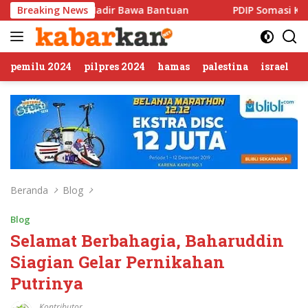
Langsung
adir Bawa Bantuan
Breaking News
PDIP Somasi KWP Soal Tuduhan ‘Ger
ke
konten
pemilu 2024
pilpres 2024
hamas
palestina
israel
Beranda
Blog
Blog
Selamat Berbahagia, Baharuddin
Siagian Gelar Pernikahan
Putrinya
Kontributor