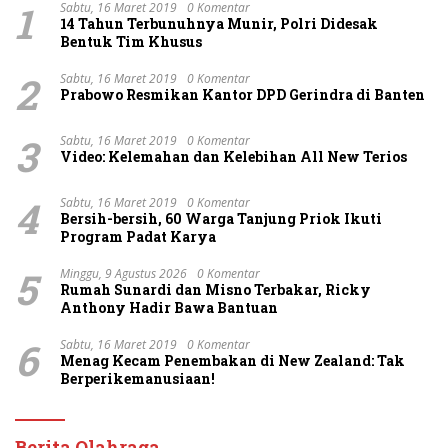
1
Sabtu, 16 Maret 2019
0 Komentar
14 Tahun Terbunuhnya Munir, Polri Didesak
Bentuk Tim Khusus
2
Sabtu, 16 Maret 2019
0 Komentar
Prabowo Resmikan Kantor DPD Gerindra di Banten
3
Sabtu, 16 Maret 2019
0 Komentar
Video: Kelemahan dan Kelebihan All New Terios
4
Sabtu, 16 Maret 2019
0 Komentar
Bersih-bersih, 60 Warga Tanjung Priok Ikuti
Program Padat Karya
5
Minggu, 9 Agustus 2026
0 Komentar
Rumah Sunardi dan Misno Terbakar, Ricky
Anthony Hadir Bawa Bantuan
6
Sabtu, 16 Maret 2019
0 Komentar
Menag Kecam Penembakan di New Zealand: Tak
Berperikemanusiaan!
Berita Olahraga