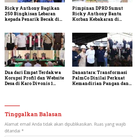
Ricky Anthony Bagikan
Pimpinan DPRD Sumut
250 Bingkisan Lebaran
Ricky Anthony Bantu
kepada Penarik Becak di
Korban Kebakaran di
Stabat
Sambirejo
Dua dari Empat Terdakwa
Danantara: Transformasi
Korupsi Profil dan Website
PalmCo Dinilai Perkuat
Desa di Karo Divonis 1
Kemandirian Pangan dan
Tahun Penjara
Energi Nasional
Tinggalkan Balasan
Alamat email Anda tidak akan dipublikasikan.
Ruas yang wajib
ditandai
*