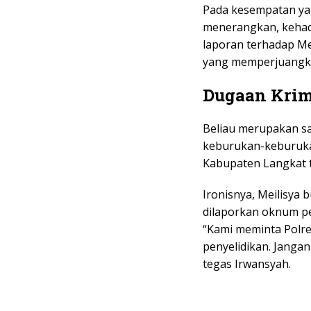
Pada kesempatan yan
menerangkan, kehad
laporan terhadap Me
yang memperjuangka
Dugaan Krim
Beliau merupakan s
keburukan-keburuka
Kabupaten Langkat 
Ironisnya, Meilisya
dilaporkan oknum pe
“Kami meminta Polr
penyelidikan. Jangan 
tegas Irwansyah.