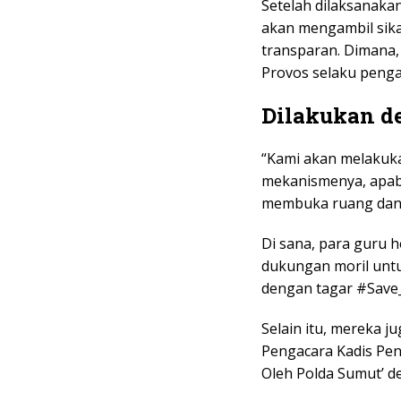
Setelah dilaksanakan
akan mengambil sika
transparan. Dimana,
Provos selaku penga
Dilakukan d
“Kami akan melakuk
mekanismenya, apabi
membuka ruang dan w
Di sana, para guru 
dukungan moril untuk
dengan tagar #Save
Selain itu, mereka j
Pengacara Kadis Pen
Oleh Polda Sumut’ d