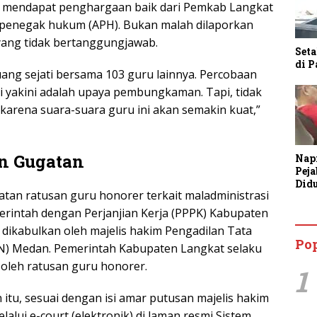
ya mendapat penghargaan baik dari Pemkab Langkat
 penegak hukum (APH). Bukan malah dilaporkan
ang tidak bertanggungjawab.
Seta
di 
uang sejati bersama 103 guru lainnya. Percobaan
ami yakini adalah upaya pembungkaman. Tapi, tidak
 karena suara-suara guru ini akan semakin kuat,”
n Gugatan
Nap
Pej
Did
atan ratusan guru honorer terkait maladministrasi
Anc
Bin
erintah dengan Perjanjian Kerja (PPPK) Kabupaten
Tan
 dikabulkan oleh majelis hakim Pengadilan Tata
Po
) Medan. Pemerintah Kabupaten Langkat selaku
 oleh ratusan guru honorer.
1
itu, sesuai dengan isi amar putusan majelis hakim
alui e-court (elektronik) di laman resmi Sistem