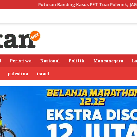
tusan Banding Kasus PET Tuai Polemik, JAGA MARWAH Minta MA 
l
Peristiwa
Nasional
Politik
Mancanegara
L
palestina
israel