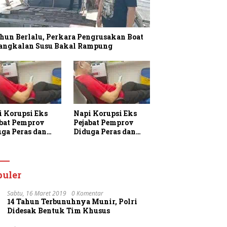
hun Berlalu, Perkara Pengrusakan Boat
Pangkalan Susu Bakal Rampung
i Korupsi Eks
Napi Korupsi Eks
abat Pemprov
Pejabat Pemprov
uga Peras dan
Diduga Peras dan
am Warga
Ancam Warga
aan di Rutan
Binaan di Rutan
jung Gusta
Tanjung Gusta
puler
Sabtu, 16 Maret 2019
0 Komentar
14 Tahun Terbunuhnya Munir, Polri
Didesak Bentuk Tim Khusus