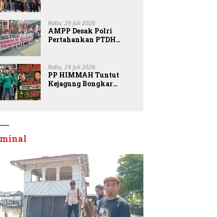
Kepemimpinan DPD
Pemuda Karya Nasional
Kota Medan kepada
Rabu, 29 Juli 2026
Josef Sembiring
AMPP Desak Polri
Pertahankan PTDH
Kompol DK dan Tolak
Upaya Banding
Rabu, 29 Juli 2026
PP HIMMAH Tuntut
Kejagung Bongkar
Semua Dugaan Kasus
Febrie Adriansyah
Secara Transparan
iminal