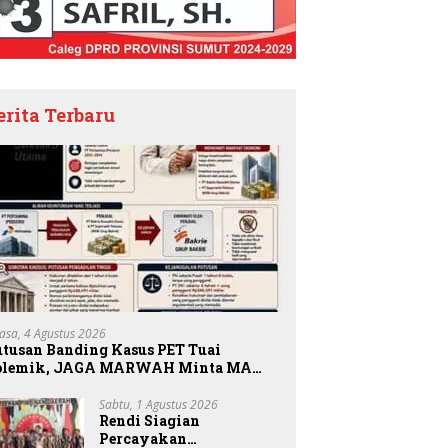
erita Terbaru
lasa, 4 Agustus 2026
utusan Banding Kasus PET Tuai
olemik, JAGA MARWAH Minta MA
riksa Peran Bakrie Group
Sabtu, 1 Agustus 2026
Rendi Siagian
Percayakan