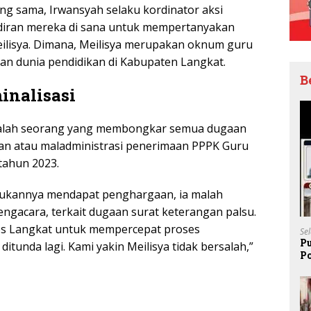
g sama, Irwansyah selaku kordinator aksi
iran mereka di sana untuk mempertanyakan
ilisya. Dimana, Meilisya merupakan oknum guru
n dunia pendidikan di Kabupaten Langkat.
B
inalisasi
alah seorang yang membongkar semua dugaan
n atau maladministrasi penerimaan PPPK Guru
tahun 2023.
 bukannya mendapat penghargaan, ia malah
ngacara, terkait dugaan surat keterangan palsu.
es Langkat untuk mempercepat proses
Se
P
ditunda lagi. Kami yakin Meilisya tidak bersalah,”
P
Pe