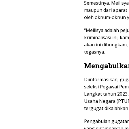
Semestinya, Meilis
maupun dari aparat
oleh oknum-oknun y
“Meilisya adalah pej
kriminalisasi ini, k
akan ini dibungkam,
tegasnya.
Mengabulka
Diinformasikan, gug
seleksi Pegawai Pem
Langkat tahun 2023,
Usaha Negara (PTUN
tergugat dikalahkan
Pengabulan gugatan 
yang disampaikan mel