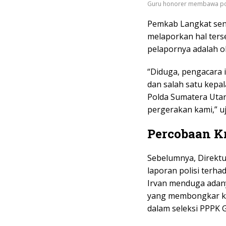
Guru honorer membawa pos
Pemkab Langkat send
melaporkan hal terse
pelapornya adalah 
“Diduga, pengacara 
dan salah satu kepa
Polda Sumatera Utar
pergerakan kami,” u
Percobaan Kr
Sebelumnya, Direktu
laporan polisi terh
Irvan menduga adany
yang membongkar ke
dalam seleksi PPPK G