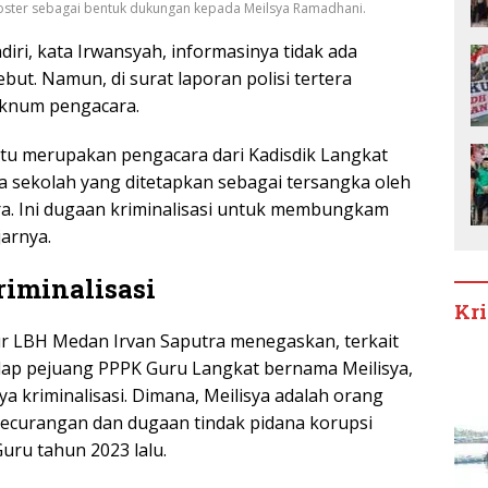
ter sebagai bentuk dukungan kepada Meilsya Ramadhani.
iri, kata Irwansyah, informasinya tidak ada
but. Namun, di surat laporan polisi tertera
oknum pengacara.
itu merupakan pengacara dari Kadisdik Langkat
la sekolah yang ditetapkan sebagai tersangka oleh
a. Ini dugaan kriminalisasi untuk membungkam
jarnya.
iminalisasi
Kr
r LBH Medan Irvan Saputra menegaskan, terkait
adap pejuang PPPK Guru Langkat bernama Meilisya,
a kriminalisasi. Dimana, Meilisya adalah orang
curangan dan dugaan tindak pidana korupsi
uru tahun 2023 lalu.