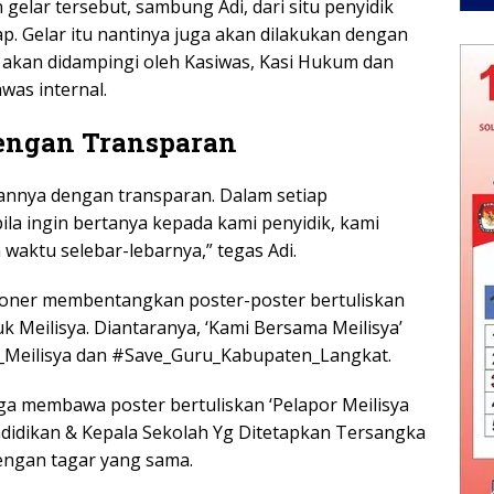
 gelar tersebut, sambung Adi, dari situ penyidik
p. Gelar itu nantinya juga akan dilakukan dengan
 akan didampingi oleh Kasiwas, Kasi Hukum dan
was internal.
engan Transparan
annya dengan transparan. Dalam setiap
la ingin bertanya kepada kami penyidik, kami
aktu selebar-lebarnya,” tegas Adi.
honer membentangkan poster-poster bertuliskan
 Meilisya. Diantaranya, ‘Kami Bersama Meilisya’
_Meilisya dan #Save_Guru_Kabupaten_Langkat.
uga membawa poster bertuliskan ‘Pelapor Meilisya
didikan & Kepala Sekolah Yg Ditetapkan Tersangka
engan tagar yang sama.