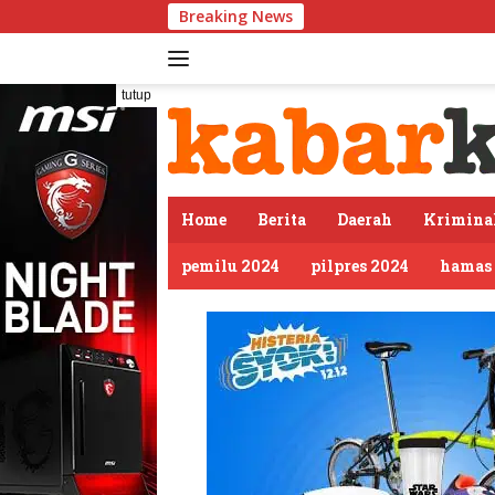
Langsung
Breaking News
Pu
ke
konten
tutup
Home
Berita
Daerah
Krimina
pemilu 2024
pilpres 2024
hamas