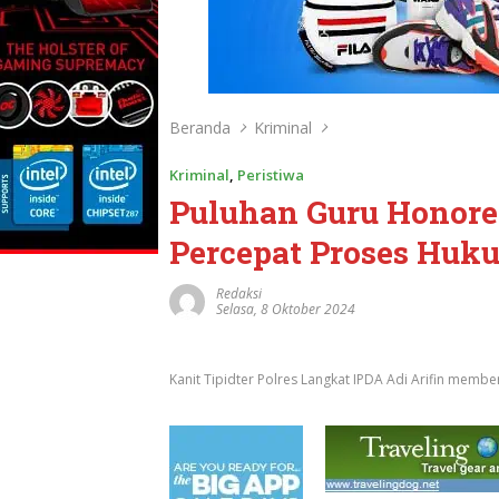
Beranda
Kriminal
Kriminal
,
Peristiwa
Puluhan Guru Honorer
Percepat Proses Huk
Redaksi
Selasa, 8 Oktober 2024
Kanit Tipidter Polres Langkat IPDA Adi Arifin memb