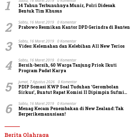
1
Sabtu, 16 Maret 2019
0 Komentar
14 Tahun Terbunuhnya Munir, Polri Didesak
Bentuk Tim Khusus
2
Sabtu, 16 Maret 2019
0 Komentar
Prabowo Resmikan Kantor DPD Gerindra di Banten
3
Sabtu, 16 Maret 2019
0 Komentar
Video: Kelemahan dan Kelebihan All New Terios
4
Sabtu, 16 Maret 2019
0 Komentar
Bersih-bersih, 60 Warga Tanjung Priok Ikuti
Program Padat Karya
5
Jumat, 7 Agustus 2026
0 Komentar
PDIP Somasi KWP Soal Tuduhan ‘Gerombolan
Sirkus’, Buntut Rapat Komisi II Dipimpin Sufmi
Dasco Ahmad
6
Sabtu, 16 Maret 2019
0 Komentar
Menag Kecam Penembakan di New Zealand: Tak
Berperikemanusiaan!
Berita Olahraga