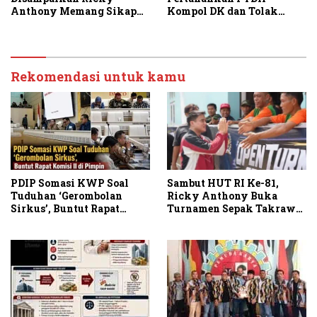
Anthony Memang Sikap
Kompol DK dan Tolak
Partai
Upaya Banding
Rekomendasi untuk kamu
PDIP Somasi KWP Soal
Sambut HUT RI Ke-81,
Tuduhan ‘Gerombolan
Ricky Anthony Buka
Sirkus’, Buntut Rapat
Turnamen Sepak Takraw
Komisi II Dipimpin Sufmi
RA Cup I 2026
Dasco Ahmad