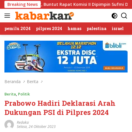
Langsung
 Buntut Rapat Komisi II Dipimpin Sufmi Dasco Ahmad
Breaking News
J
ke
konten
pemilu 2024
pilpres 2024
hamas
palestina
israel
Beranda
Berita
Berita
,
Politik
Prabowo Hadiri Deklarasi Arah
Dukungan PSI di Pilpres 2024
Redaksi
Selasa, 24 Oktober 2023