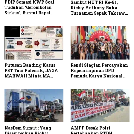
PDIP Somasi KWP Soal
Sambut HUT RI Ke-81,
Tuduhan ‘Gerombolan
Ricky Anthony Buka
Sirkus’, Buntut Rapat
Turnamen Sepak Takraw
Komisi II Dipimpin Sufmi
RA Cup I 2026
Dasco Ahmad
Putusan Banding Kasus
Rendi Siagian Percayakan
PET Tuai Polemik, JAGA
Kepemimpinan DPD
MARWAH Minta MA
Pemuda Karya Nasional
Periksa Peran Bakrie
Kota Medan kepada Josef
Group
Sembiring
NasDem Sumut : Yang
AMPP Desak Polri
Disampaikan Ricky
Pertahankan PTDH