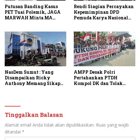
Putusan Banding Kasus
Rendi Siagian Percayakan
PET Tuai Polemik, JAGA
Kepemimpinan DPD
MARWAH Minta MA
Pemuda Karya Nasional
Periksa Peran Bakrie
Kota Medan kepada Josef
Group
Sembiring
NasDem Sumut : Yang
AMPP Desak Polri
Disampaikan Ricky
Pertahankan PTDH
Anthony Memang Sikap
Kompol DK dan Tolak
Partai
Upaya Banding
Tinggalkan Balasan
Alamat email Anda tidak akan dipublikasikan.
Ruas yang wajib
ditandai
*