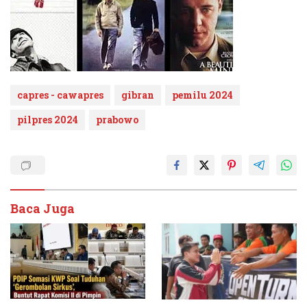
capres - cawapres
gibran
pemilu 2024
pilpres 2024
prabowo
Baca Juga