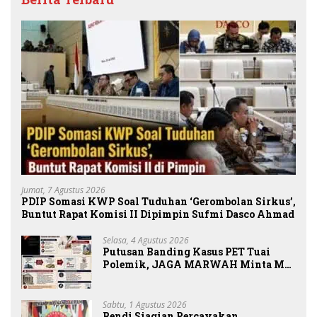
Jumat, 7 Agustus 2026
PDIP Somasi KWP Soal Tuduhan ‘Gerombolan Sirkus’,
Buntut Rapat Komisi II Dipimpin Sufmi Dasco Ahmad
Selasa, 4 Agustus 2026
Putusan Banding Kasus PET Tuai
Polemik, JAGA MARWAH Minta MA
Periksa Peran Bakrie Group
Sabtu, 1 Agustus 2026
Rendi Siagian Percayakan