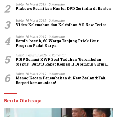
2
Sabtu, 16 Maret 2019
0 Komentar
Prabowo Resmikan Kantor DPD Gerindra di Banten
3
Sabtu, 16 Maret 2019
0 Komentar
Video: Kelemahan dan Kelebihan All New Terios
4
Sabtu, 16 Maret 2019
0 Komentar
Bersih-bersih, 60 Warga Tanjung Priok Ikuti
Program Padat Karya
5
Jumat, 7 Agustus 2026
0 Komentar
PDIP Somasi KWP Soal Tuduhan ‘Gerombolan
Sirkus’, Buntut Rapat Komisi II Dipimpin Sufmi
Dasco Ahmad
6
Sabtu, 16 Maret 2019
0 Komentar
Menag Kecam Penembakan di New Zealand: Tak
Berperikemanusiaan!
Berita Olahraga