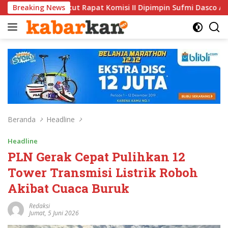
Langsung
apat Komisi II Dipimpin Sufmi Dasco Ahmad
Breaking News
Jalin Sila
ke
konten
Beranda
Headline
Headline
PLN Gerak Cepat Pulihkan 12
Tower Transmisi Listrik Roboh
Akibat Cuaca Buruk
Redaksi
Jumat, 5 Juni 2026