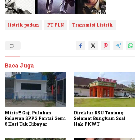
listrik padam
PT PLN
Transmisi Listrik
Baca Juga
Miris!!! Gaji Puluhan
Direktur RSU Tanjung
Relawan SPPG Pantai Gemi
Selamat Bungkam Soal
6 Hari Tak Dibayar
Hak PKWT