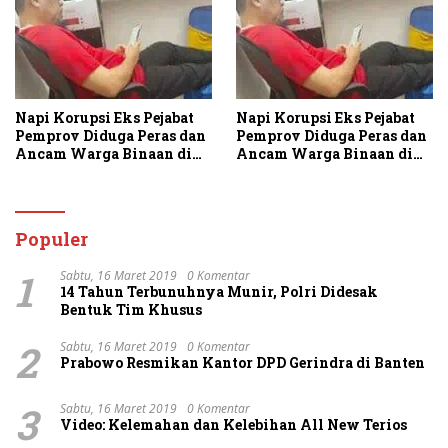
Napi Korupsi Eks Pejabat
Napi Korupsi Eks Pejabat
Pemprov Diduga Peras dan
Pemprov Diduga Peras dan
Ancam Warga Binaan di
Ancam Warga Binaan di
Rutan Tanjung Gusta
Rutan Tanjung Gusta
Populer
1
Sabtu, 16 Maret 2019
0 Komentar
14 Tahun Terbunuhnya Munir, Polri Didesak
Bentuk Tim Khusus
2
Sabtu, 16 Maret 2019
0 Komentar
Prabowo Resmikan Kantor DPD Gerindra di Banten
3
Sabtu, 16 Maret 2019
0 Komentar
Video: Kelemahan dan Kelebihan All New Terios