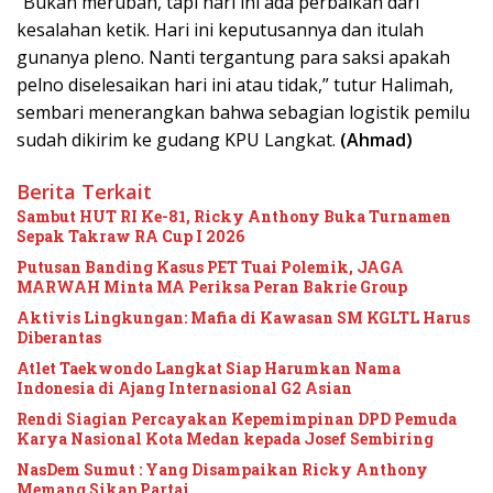
“Bukan merubah, tapi hari ini ada perbaikan dari
kesalahan ketik. Hari ini keputusannya dan itulah
gunanya pleno. Nanti tergantung para saksi apakah
pelno diselesaikan hari ini atau tidak,” tutur Halimah,
sembari menerangkan bahwa sebagian logistik pemilu
sudah dikirim ke gudang KPU Langkat.
(Ahmad)
Berita Terkait
Sambut HUT RI Ke-81, Ricky Anthony Buka Turnamen
Sepak Takraw RA Cup I 2026
Putusan Banding Kasus PET Tuai Polemik, JAGA
MARWAH Minta MA Periksa Peran Bakrie Group
Aktivis Lingkungan: Mafia di Kawasan SM KGLTL Harus
Diberantas
Atlet Taekwondo Langkat Siap Harumkan Nama
Indonesia di Ajang Internasional G2 Asian
Rendi Siagian Percayakan Kepemimpinan DPD Pemuda
Karya Nasional Kota Medan kepada Josef Sembiring
NasDem Sumut : Yang Disampaikan Ricky Anthony
Memang Sikap Partai