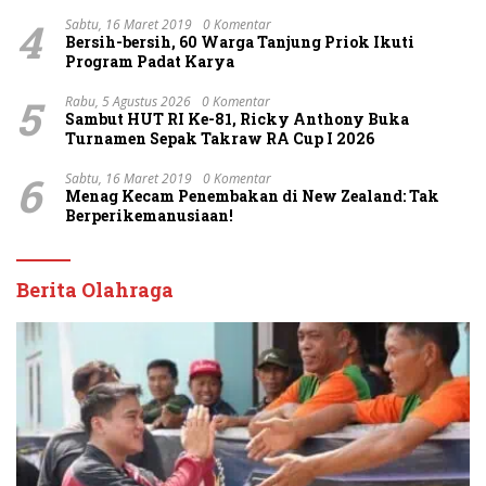
4
Sabtu, 16 Maret 2019
0 Komentar
Bersih-bersih, 60 Warga Tanjung Priok Ikuti
Program Padat Karya
5
Rabu, 5 Agustus 2026
0 Komentar
Sambut HUT RI Ke-81, Ricky Anthony Buka
Turnamen Sepak Takraw RA Cup I 2026
6
Sabtu, 16 Maret 2019
0 Komentar
Menag Kecam Penembakan di New Zealand: Tak
Berperikemanusiaan!
Berita Olahraga