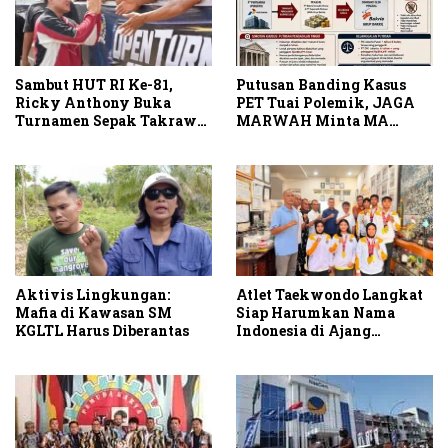
Putusan Banding Kasus
Sambut HUT RI Ke-81,
PET Tuai Polemik, JAGA
Ricky Anthony Buka
MARWAH Minta MA
Turnamen Sepak Takraw
Periksa Peran Bakrie
RA Cup I 2026
Group
Aktivis Lingkungan:
Atlet Taekwondo Langkat
Mafia di Kawasan SM
Siap Harumkan Nama
KGLTL Harus Diberantas
Indonesia di Ajang
Internasional G2 Asian