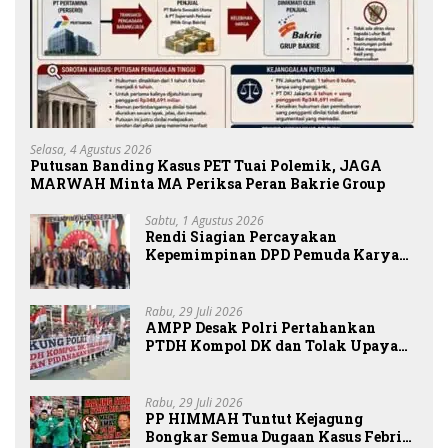
Selasa, 4 Agustus 2026
Putusan Banding Kasus PET Tuai Polemik, JAGA
MARWAH Minta MA Periksa Peran Bakrie Group
Sabtu, 1 Agustus 2026
Rendi Siagian Percayakan
Kepemimpinan DPD Pemuda Karya
Nasional Kota Medan kepada Josef
Sembiring
Rabu, 29 Juli 2026
AMPP Desak Polri Pertahankan
PTDH Kompol DK dan Tolak Upaya
Banding
Rabu, 29 Juli 2026
PP HIMMAH Tuntut Kejagung
Bongkar Semua Dugaan Kasus Febrie