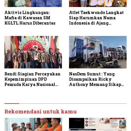
Aktivis Lingkungan:
Atlet Taekwondo Langkat
Mafia di Kawasan SM
Siap Harumkan Nama
KGLTL Harus Diberantas
Indonesia di Ajang
Internasional G2 Asian
Rendi Siagian Percayakan
NasDem Sumut : Yang
Kepemimpinan DPD
Disampaikan Ricky
Pemuda Karya Nasional
Anthony Memang Sikap
Kota Medan kepada Josef
Partai
Sembiring
Rekomendasi untuk kamu