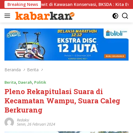
Langsung
di Kawasan Konservasi, BKSDA : Kita Evaluasi
Breaking News
Atlet Ta
ke
konten
Beranda
Berita
Berita
,
Daerah
,
Politik
Pleno Rekapitulasi Suara di
Kecamatan Wampu, Suara Caleg
Berkurang
Redaksi
Senin, 26 Februari 2024