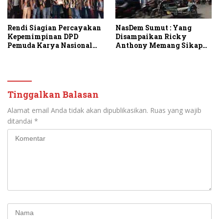
Rendi Siagian Percayakan
NasDem Sumut : Yang
Kepemimpinan DPD
Disampaikan Ricky
Pemuda Karya Nasional
Anthony Memang Sikap
Kota Medan kepada Josef
Partai
Sembiring
Tinggalkan Balasan
Alamat email Anda tidak akan dipublikasikan.
Ruas yang wajib
ditandai
*