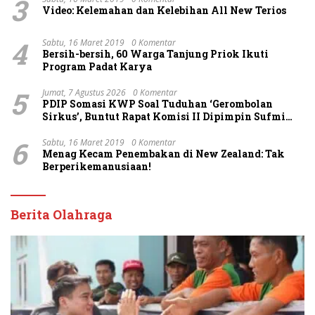
3
Video: Kelemahan dan Kelebihan All New Terios
4
Sabtu, 16 Maret 2019
0 Komentar
Bersih-bersih, 60 Warga Tanjung Priok Ikuti
Program Padat Karya
5
Jumat, 7 Agustus 2026
0 Komentar
PDIP Somasi KWP Soal Tuduhan ‘Gerombolan
Sirkus’, Buntut Rapat Komisi II Dipimpin Sufmi
Dasco Ahmad
6
Sabtu, 16 Maret 2019
0 Komentar
Menag Kecam Penembakan di New Zealand: Tak
Berperikemanusiaan!
Berita Olahraga