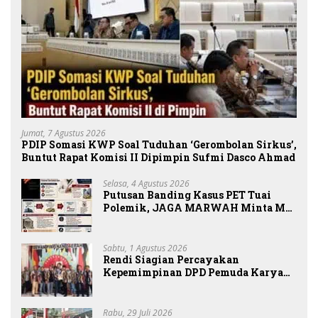
Jumat, 7 Agustus 2026
PDIP Somasi KWP Soal Tuduhan ‘Gerombolan Sirkus’,
Buntut Rapat Komisi II Dipimpin Sufmi Dasco Ahmad
Selasa, 4 Agustus 2026
Putusan Banding Kasus PET Tuai
Polemik, JAGA MARWAH Minta MA
Periksa Peran Bakrie Group
Sabtu, 1 Agustus 2026
Rendi Siagian Percayakan
Kepemimpinan DPD Pemuda Karya
Nasional Kota Medan kepada Josef
Sembiring
Rabu, 29 Juli 2026