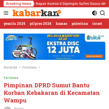
Langsung
pat Komisi II Dipimpin Sufmi Dasco Ahmad
Breaking News
Jalin Silat
ke
konten
pemilu 2024
pilpres 2024
hamas
palestina
israel
Beranda
Peristiwa
Peristiwa
Pimpinan DPRD Sumut Bantu
Korban Kebakaran di Kecamatan
Wampu
Redaksi