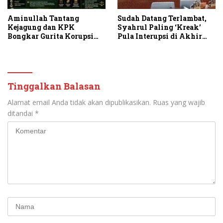
Aminullah Tantang
Sudah Datang Terlambat,
Kejagung dan KPK
Syahrul Paling ‘Kreak’
Bongkar Gurita Korupsi
Pula Interupsi di Akhir
Rp1.000 Triliun: Kejar
Paripurna DPRD Sumut
Aktor Intelektual dan
Jaringannya!
Tinggalkan Balasan
Alamat email Anda tidak akan dipublikasikan.
Ruas yang wajib
ditandai
*