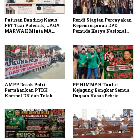
Putusan Banding Kasus
Rendi Siagian Percayakan
PET Tuai Polemik, JAGA
Kepemimpinan DPD
MARWAH Minta MA
Pemuda Karya Nasional
Periksa Peran Bakrie
Kota Medan kepada Josef
Group
Sembiring
PP HIMMAH Tuntut
AMPP Desak Polri
Kejagung Bongkar Semua
Pertahankan PTDH
Dugaan Kasus Febrie
Kompol DK dan Tolak
Adriansyah Secara
Upaya Banding
Transparan