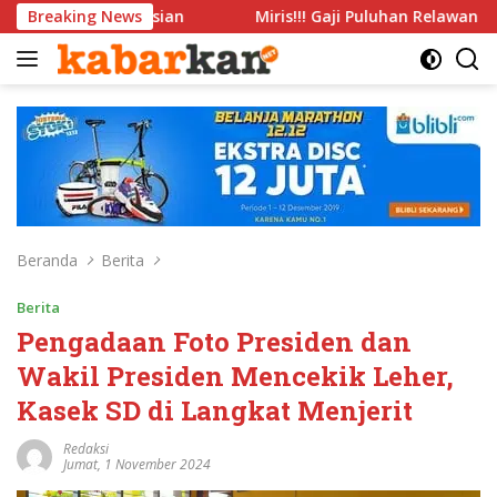
Langsung
G2 Asian
Breaking News
Miris!!! Gaji Puluhan Relawan SPPG Pantai Gem
ke
konten
Beranda
Berita
Berita
Pengadaan Foto Presiden dan
Wakil Presiden Mencekik Leher,
Kasek SD di Langkat Menjerit
Redaksi
Jumat, 1 November 2024