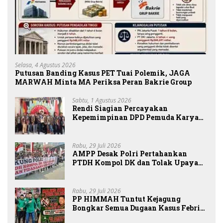
Selasa, 4 Agustus 2026
Putusan Banding Kasus PET Tuai Polemik, JAGA
MARWAH Minta MA Periksa Peran Bakrie Group
Sabtu, 1 Agustus 2026
Rendi Siagian Percayakan
Kepemimpinan DPD Pemuda Karya
Nasional Kota Medan kepada Josef
Sembiring
Rabu, 29 Juli 2026
AMPP Desak Polri Pertahankan
PTDH Kompol DK dan Tolak Upaya
Banding
Rabu, 29 Juli 2026
PP HIMMAH Tuntut Kejagung
Bongkar Semua Dugaan Kasus Febrie
Adriansyah Secara Transparan