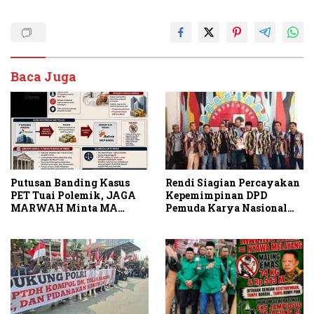
Baca Juga
Putusan Banding Kasus
Rendi Siagian Percayakan
PET Tuai Polemik, JAGA
Kepemimpinan DPD
MARWAH Minta MA
Pemuda Karya Nasional
Periksa Peran Bakrie
Kota Medan kepada Josef
Group
Sembiring