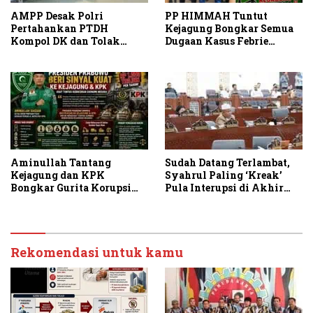
PP HIMMAH Tuntut
AMPP Desak Polri
Kejagung Bongkar Semua
Pertahankan PTDH
Dugaan Kasus Febrie
Kompol DK dan Tolak
Adriansyah Secara
Upaya Banding
Transparan
Aminullah Tantang
Sudah Datang Terlambat,
Kejagung dan KPK
Syahrul Paling ‘Kreak’
Bongkar Gurita Korupsi
Pula Interupsi di Akhir
Rp1.000 Triliun: Kejar
Paripurna DPRD Sumut
Aktor Intelektual dan
Jaringannya!
Rekomendasi untuk kamu