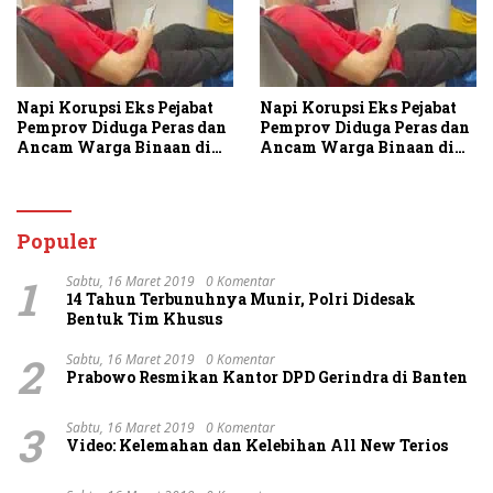
Napi Korupsi Eks Pejabat
Napi Korupsi Eks Pejabat
Pemprov Diduga Peras dan
Pemprov Diduga Peras dan
Ancam Warga Binaan di
Ancam Warga Binaan di
Rutan Tanjung Gusta
Rutan Tanjung Gusta
Populer
1
Sabtu, 16 Maret 2019
0 Komentar
14 Tahun Terbunuhnya Munir, Polri Didesak
Bentuk Tim Khusus
2
Sabtu, 16 Maret 2019
0 Komentar
Prabowo Resmikan Kantor DPD Gerindra di Banten
3
Sabtu, 16 Maret 2019
0 Komentar
Video: Kelemahan dan Kelebihan All New Terios