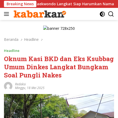
Langsung
Taekwondo Langkat Siap Harumkan Nama Indonesia di Ajang Int
Breaking News
ke
konten
Beranda
Headline
Headline
Oknum Kasi BKD dan Eks Ksubbag
Umum Dinkes Langkat Bungkam
Soal Pungli Nakes
Redaksi
Minggu, 18 Mei 2025