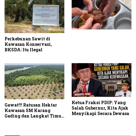
Perkebunan Sawit di
Kawasan Konservasi,
BKSDA: Itu Ilegal
Ketua Fraksi PDIP: Yang
Gawat!!! Ratusan Hektar
Salah Gubernur, Kita Ajak
Kawasan SM Karang
Menyikapi Secara Dewasa
Gading dan Langkat Timur
Laut Disulap Jadi Kebun
Sawit