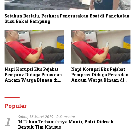
Setahun Berlalu, Perkara Pengrusakan Boat di Pangkalan
Susu Bakal Rampung
Napi Korupsi Eks Pejabat
Napi Korupsi Eks Pejabat
Pemprov Diduga Peras dan
Pemprov Diduga Peras dan
Ancam Warga Binaan di
Ancam Warga Binaan di
Rutan Tanjung Gusta
Rutan Tanjung Gusta
Populer
1
Sabtu, 16 Maret 2019
0 Komentar
14 Tahun Terbunuhnya Munir, Polri Didesak
Bentuk Tim Khusus