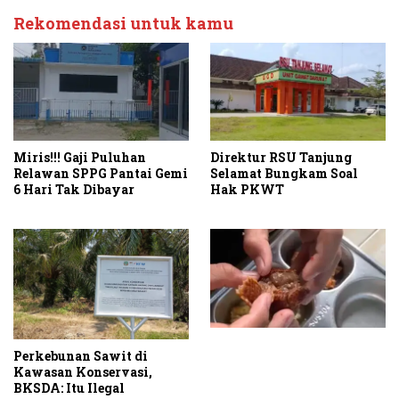
Rekomendasi untuk kamu
Miris!!! Gaji Puluhan
Direktur RSU Tanjung
Relawan SPPG Pantai Gemi
Selamat Bungkam Soal
6 Hari Tak Dibayar
Hak PKWT
Perkebunan Sawit di
Kawasan Konservasi,
BKSDA: Itu Ilegal