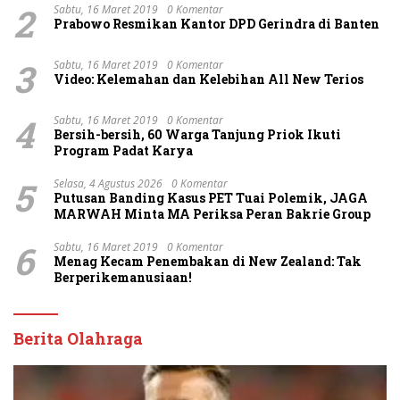
2
Sabtu, 16 Maret 2019
0 Komentar
Prabowo Resmikan Kantor DPD Gerindra di Banten
3
Sabtu, 16 Maret 2019
0 Komentar
Video: Kelemahan dan Kelebihan All New Terios
4
Sabtu, 16 Maret 2019
0 Komentar
Bersih-bersih, 60 Warga Tanjung Priok Ikuti
Program Padat Karya
5
Selasa, 4 Agustus 2026
0 Komentar
Putusan Banding Kasus PET Tuai Polemik, JAGA
MARWAH Minta MA Periksa Peran Bakrie Group
6
Sabtu, 16 Maret 2019
0 Komentar
Menag Kecam Penembakan di New Zealand: Tak
Berperikemanusiaan!
Berita Olahraga