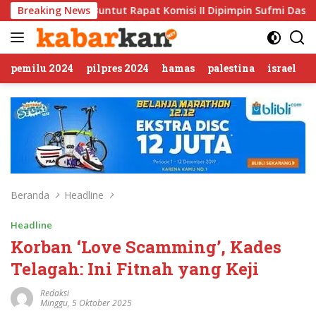
Langsung
ntut Rapat Komisi II Dipimpin Sufmi Dasco Ahmad
Breaking News
Jali
ke
konten
pemilu 2024
pilpres 2024
hamas
palestina
israel
Beranda
Headline
Headline
Korban ‘Love Scamming’, Kades
Telagah: Ini Fitnah yang Keji
Redaksi
Minggu, 5 Oktober 2025