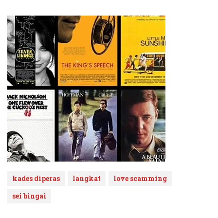
kades diperas
langkat
love scamming
sei bingai