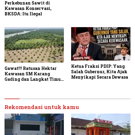
Perkebunan Sawit di
Kawasan Konservasi,
BKSDA: Itu Ilegal
Ketua Fraksi PDIP: Yang
Gawat!!! Ratusan Hektar
Salah Gubernur, Kita Ajak
Kawasan SM Karang
Menyikapi Secara Dewasa
Gading dan Langkat Timur
Laut Disulap Jadi Kebun
Sawit
Rekomendasi untuk kamu