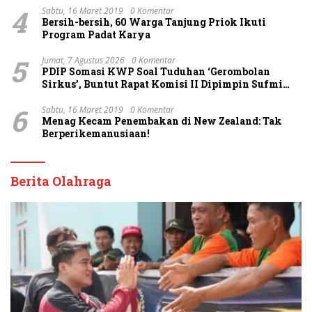
4
Sabtu, 16 Maret 2019
0 Komentar
Bersih-bersih, 60 Warga Tanjung Priok Ikuti
Program Padat Karya
5
Jumat, 7 Agustus 2026
0 Komentar
PDIP Somasi KWP Soal Tuduhan ‘Gerombolan
Sirkus’, Buntut Rapat Komisi II Dipimpin Sufmi
Dasco Ahmad
6
Sabtu, 16 Maret 2019
0 Komentar
Menag Kecam Penembakan di New Zealand: Tak
Berperikemanusiaan!
Berita Olahraga