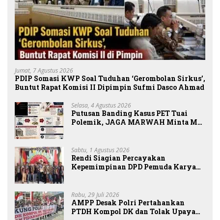
Jumat, 7 Agustus 2026
PDIP Somasi KWP Soal Tuduhan ‘Gerombolan Sirkus’,
Buntut Rapat Komisi II Dipimpin Sufmi Dasco Ahmad
Selasa, 4 Agustus 2026
Putusan Banding Kasus PET Tuai
Polemik, JAGA MARWAH Minta MA
Periksa Peran Bakrie Group
Sabtu, 1 Agustus 2026
Rendi Siagian Percayakan
Kepemimpinan DPD Pemuda Karya
Nasional Kota Medan kepada Josef
Sembiring
Rabu, 29 Juli 2026
AMPP Desak Polri Pertahankan
PTDH Kompol DK dan Tolak Upaya