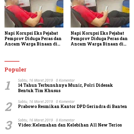
Napi Korupsi Eks Pejabat
Napi Korupsi Eks Pejabat
Pemprov Diduga Peras dan
Pemprov Diduga Peras dan
Ancam Warga Binaan di
Ancam Warga Binaan di
Rutan Tanjung Gusta
Rutan Tanjung Gusta
Populer
1
Sabtu, 16 Maret 2019
0 Komentar
14 Tahun Terbunuhnya Munir, Polri Didesak
Bentuk Tim Khusus
2
Sabtu, 16 Maret 2019
0 Komentar
Prabowo Resmikan Kantor DPD Gerindra di Banten
3
Sabtu, 16 Maret 2019
0 Komentar
Video: Kelemahan dan Kelebihan All New Terios