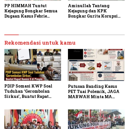
PP HIMMAH Tuntut
Aminullah Tantang
Kejagung Bongkar Semua
Kejagung dan KPK
Dugaan Kasus Febrie
Bongkar Gurita Korupsi
Adriansyah Secara
Rp1.000 Triliun: Kejar
Transparan
Aktor Intelektual dan
Jaringannya!
Rekomendasi untuk kamu
PDIP Somasi KWP Soal
Putusan Banding Kasus
Tuduhan ‘Gerombolan
PET Tuai Polemik, JAGA
Sirkus’, Buntut Rapat
MARWAH Minta MA
Komisi II Dipimpin Sufmi
Periksa Peran Bakrie
Dasco Ahmad
Group