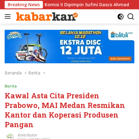
Langsung
si II Dipimpin Sufmi Dasco Ahmad
Breaking News
Jalin Silaturahmi, 
ke
konten
Beranda
Berita
Berita
Kawal Asta Cita Presiden
Prabowo, MAI Medan Resmikan
Kantor dan Koperasi Produsen
Pangan
Kontributor