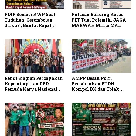
PDIP Somasi KWP Soal
Putusan Banding Kasus
Tuduhan ‘Gerombolan
PET Tuai Polemik, JAGA
Sirkus’, Buntut Rapat
MARWAH Minta MA
Komisi II Dipimpin Sufmi
Periksa Peran Bakrie
Dasco Ahmad
Group
Rendi Siagian Percayakan
AMPP Desak Polri
Kepemimpinan DPD
Pertahankan PTDH
Pemuda Karya Nasional
Kompol DK dan Tolak
Kota Medan kepada Josef
Upaya Banding
Sembiring