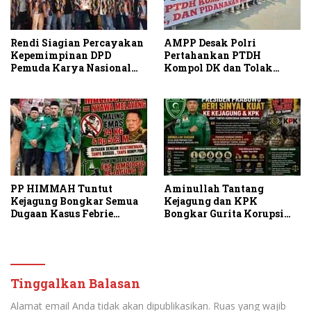
Rendi Siagian Percayakan
AMPP Desak Polri
Kepemimpinan DPD
Pertahankan PTDH
Pemuda Karya Nasional
Kompol DK dan Tolak
Kota Medan kepada Josef
Upaya Banding
Sembiring
PP HIMMAH Tuntut
Aminullah Tantang
Kejagung Bongkar Semua
Kejagung dan KPK
Dugaan Kasus Febrie
Bongkar Gurita Korupsi
Adriansyah Secara
Rp1.000 Triliun: Kejar
Transparan
Aktor Intelektual dan
Jaringannya!
Tinggalkan Balasan
Alamat email Anda tidak akan dipublikasikan.
Ruas yang wajib