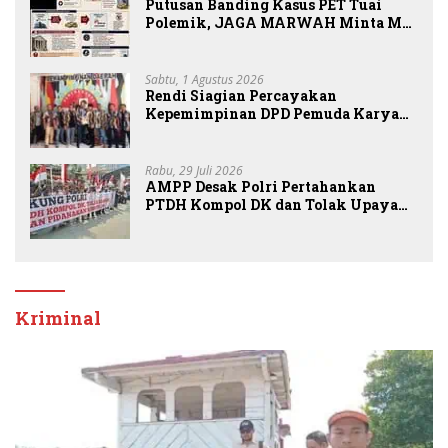
Putusan Banding Kasus PET Tuai
Polemik, JAGA MARWAH Minta MA
Periksa Peran Bakrie Group
Sabtu, 1 Agustus 2026
Rendi Siagian Percayakan
Kepemimpinan DPD Pemuda Karya
Nasional Kota Medan kepada Josef
Sembiring
Rabu, 29 Juli 2026
AMPP Desak Polri Pertahankan
PTDH Kompol DK dan Tolak Upaya
Banding
Kriminal