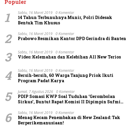
Populer
1
Sabtu, 16 Maret 2019
0 Komentar
14 Tahun Terbunuhnya Munir, Polri Didesak
Bentuk Tim Khusus
2
Sabtu, 16 Maret 2019
0 Komentar
Prabowo Resmikan Kantor DPD Gerindra di Banten
3
Sabtu, 16 Maret 2019
0 Komentar
Video: Kelemahan dan Kelebihan All New Terios
4
Sabtu, 16 Maret 2019
0 Komentar
Bersih-bersih, 60 Warga Tanjung Priok Ikuti
Program Padat Karya
5
Jumat, 7 Agustus 2026
0 Komentar
PDIP Somasi KWP Soal Tuduhan ‘Gerombolan
Sirkus’, Buntut Rapat Komisi II Dipimpin Sufmi
Dasco Ahmad
6
Sabtu, 16 Maret 2019
0 Komentar
Menag Kecam Penembakan di New Zealand: Tak
Berperikemanusiaan!