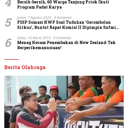
4
Bersih-bersih, 60 Warga Tanjung Priok Ikuti
Program Padat Karya
5
Jumat, 7 Agustus 2026
0 Komentar
PDIP Somasi KWP Soal Tuduhan ‘Gerombolan
Sirkus’, Buntut Rapat Komisi II Dipimpin Sufmi
Dasco Ahmad
6
Sabtu, 16 Maret 2019
0 Komentar
Menag Kecam Penembakan di New Zealand: Tak
Berperikemanusiaan!
Berita Olahraga