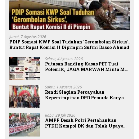
Jumat, 7 Agustus 2026
PDIP Somasi KWP Soal Tuduhan ‘Gerombolan Sirkus’,
Buntut Rapat Komisi II Dipimpin Sufmi Dasco Ahmad
Selasa, 4 Agustus 2026
Putusan Banding Kasus PET Tuai
Polemik, JAGA MARWAH Minta MA
Periksa Peran Bakrie Group
Sabtu, 1 Agustus 2026
Rendi Siagian Percayakan
Kepemimpinan DPD Pemuda Karya
Nasional Kota Medan kepada Josef
Sembiring
Rabu, 29 Juli 2026
AMPP Desak Polri Pertahankan
PTDH Kompol DK dan Tolak Upaya
Banding