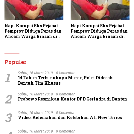
Napi Korupsi Eks Pejabat
Napi Korupsi Eks Pejabat
Pemprov Diduga Peras dan
Pemprov Diduga Peras dan
Ancam Warga Binaan di
Ancam Warga Binaan di
Rutan Tanjung Gusta
Rutan Tanjung Gusta
Populer
1
Sabtu, 16 Maret 2019
0 Komentar
14 Tahun Terbunuhnya Munir, Polri Didesak
Bentuk Tim Khusus
2
Sabtu, 16 Maret 2019
0 Komentar
Prabowo Resmikan Kantor DPD Gerindra di Banten
3
Sabtu, 16 Maret 2019
0 Komentar
Video: Kelemahan dan Kelebihan All New Terios
Sabtu, 16 Maret 2019
0 Komentar