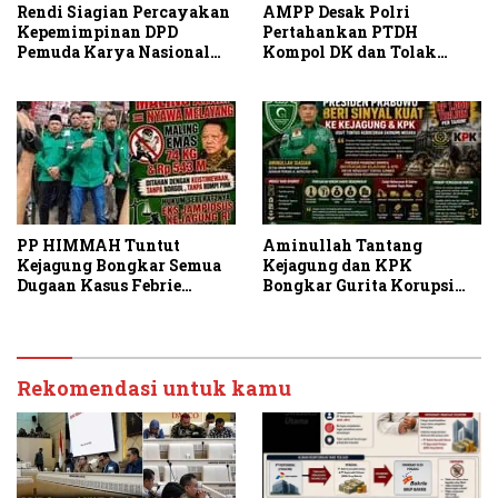
Rendi Siagian Percayakan
AMPP Desak Polri
Kepemimpinan DPD
Pertahankan PTDH
Pemuda Karya Nasional
Kompol DK dan Tolak
Kota Medan kepada Josef
Upaya Banding
Sembiring
PP HIMMAH Tuntut
Aminullah Tantang
Kejagung Bongkar Semua
Kejagung dan KPK
Dugaan Kasus Febrie
Bongkar Gurita Korupsi
Adriansyah Secara
Rp1.000 Triliun: Kejar
Transparan
Aktor Intelektual dan
Jaringannya!
Rekomendasi untuk kamu