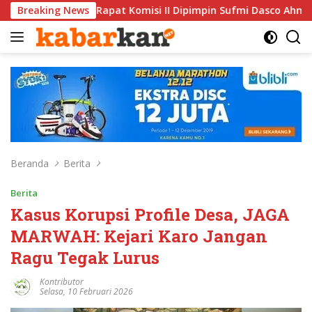
Langsung
at Komisi II Dipimpin Sufmi Dasco Ahmad
Breaking News
Jalin Silatu
ke
konten
Beranda
Berita
Berita
Kasus Korupsi Profile Desa, JAGA
MARWAH: Kejari Karo Jangan
Ragu Tegak Lurus
Kontributor
Selasa, 10 Februari 2026