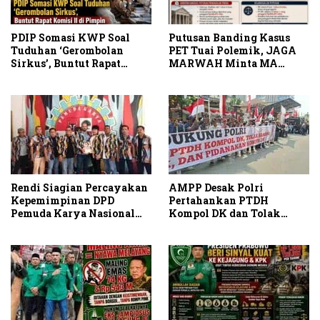
PDIP Somasi KWP Soal
Putusan Banding Kasus
Tuduhan ‘Gerombolan
PET Tuai Polemik, JAGA
Sirkus’, Buntut Rapat
MARWAH Minta MA
Komisi II Dipimpin Sufmi
Periksa Peran Bakrie
Dasco Ahmad
Group
Rendi Siagian Percayakan
AMPP Desak Polri
Kepemimpinan DPD
Pertahankan PTDH
Pemuda Karya Nasional
Kompol DK dan Tolak
Kota Medan kepada Josef
Upaya Banding
Sembiring