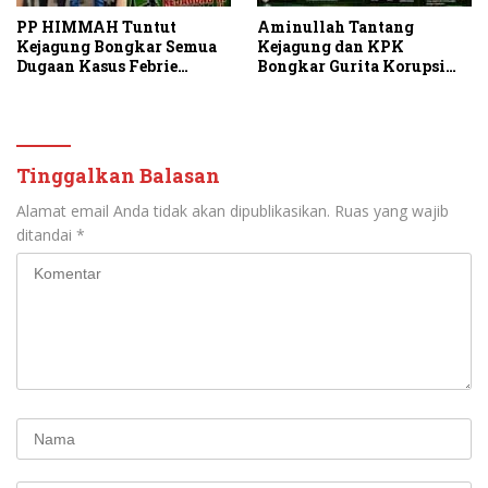
PP HIMMAH Tuntut
Aminullah Tantang
Kejagung Bongkar Semua
Kejagung dan KPK
Dugaan Kasus Febrie
Bongkar Gurita Korupsi
Adriansyah Secara
Rp1.000 Triliun: Kejar
Transparan
Aktor Intelektual dan
Jaringannya!
Tinggalkan Balasan
Alamat email Anda tidak akan dipublikasikan.
Ruas yang wajib
ditandai
*