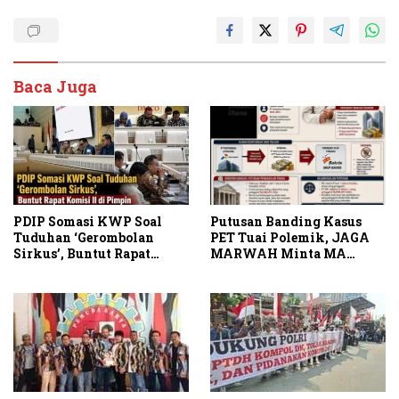
Baca Juga
PDIP Somasi KWP Soal
Putusan Banding Kasus
Tuduhan ‘Gerombolan
PET Tuai Polemik, JAGA
Sirkus’, Buntut Rapat
MARWAH Minta MA
Komisi II Dipimpin Sufmi
Periksa Peran Bakrie
Dasco Ahmad
Group