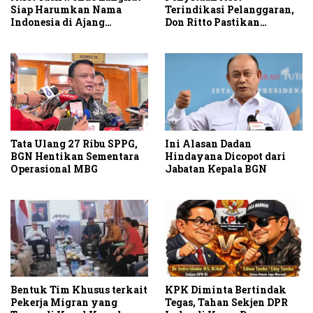
Terindikasi Pelanggaran,
Siap Harumkan Nama
Don Ritto Pastikan
Indonesia di Ajang
Praperadilan Atas Dasar
Internasional G2 Asian
Pengakuan Kliennya
Tata Ulang 27 Ribu SPPG,
Ini Alasan Dadan
BGN Hentikan Sementara
Hindayana Dicopot dari
Operasional MBG
Jabatan Kepala BGN
Bentuk Tim Khusus terkait
KPK Diminta Bertindak
Pekerja Migran yang
Tegas, Tahan Sekjen DPR