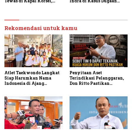
Tewas di Kapal Korsel,
Indra di Kasus Dugaan
JAGA MARWAH Apresiasi
Korupsi Rumah Jabatan
Menteri P2MI
Rekomendasi untuk kamu
Penyitaan Aset
Atlet Taekwondo Langkat
Terindikasi Pelanggaran,
Siap Harumkan Nama
Don Ritto Pastikan
Indonesia di Ajang
Praperadilan Atas Dasar
Internasional G2 Asian
Pengakuan Kliennya