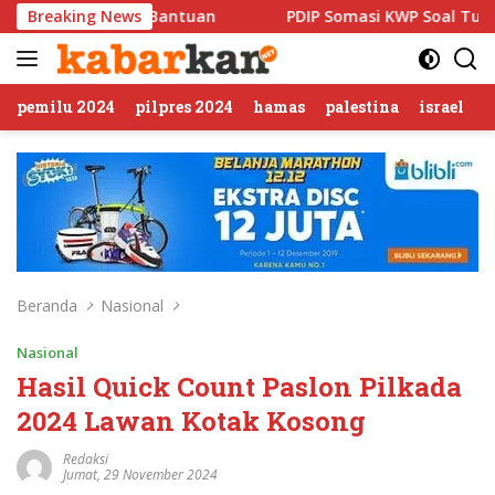
Langsung
an
Breaking News
PDIP Somasi KWP Soal Tuduhan ‘Gerombolan Sirkus’,
ke
konten
pemilu 2024
pilpres 2024
hamas
palestina
israel
Beranda
Nasional
Nasional
Hasil Quick Count Paslon Pilkada
2024 Lawan Kotak Kosong
Redaksi
Jumat, 29 November 2024