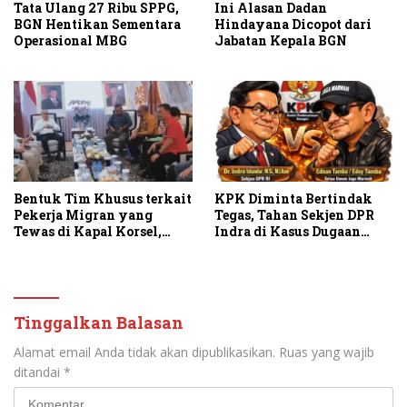
Tata Ulang 27 Ribu SPPG,
Ini Alasan Dadan
BGN Hentikan Sementara
Hindayana Dicopot dari
Operasional MBG
Jabatan Kepala BGN
Bentuk Tim Khusus terkait
KPK Diminta Bertindak
Pekerja Migran yang
Tegas, Tahan Sekjen DPR
Tewas di Kapal Korsel,
Indra di Kasus Dugaan
JAGA MARWAH Apresiasi
Korupsi Rumah Jabatan
Menteri P2MI
Tinggalkan Balasan
Alamat email Anda tidak akan dipublikasikan.
Ruas yang wajib
ditandai
*