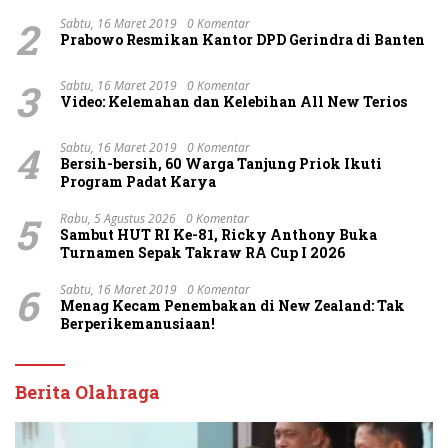
2
Sabtu, 16 Maret 2019
0 Komentar
Prabowo Resmikan Kantor DPD Gerindra di Banten
3
Sabtu, 16 Maret 2019
0 Komentar
Video: Kelemahan dan Kelebihan All New Terios
4
Sabtu, 16 Maret 2019
0 Komentar
Bersih-bersih, 60 Warga Tanjung Priok Ikuti
Program Padat Karya
5
Rabu, 5 Agustus 2026
0 Komentar
Sambut HUT RI Ke-81, Ricky Anthony Buka
Turnamen Sepak Takraw RA Cup I 2026
6
Sabtu, 16 Maret 2019
0 Komentar
Menag Kecam Penembakan di New Zealand: Tak
Berperikemanusiaan!
Berita Olahraga