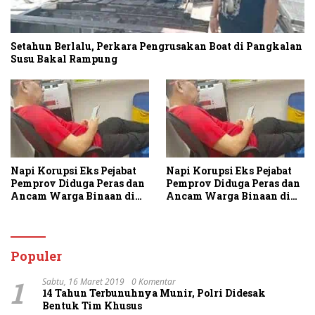
Setahun Berlalu, Perkara Pengrusakan Boat di Pangkalan
Susu Bakal Rampung
Napi Korupsi Eks Pejabat
Napi Korupsi Eks Pejabat
Pemprov Diduga Peras dan
Pemprov Diduga Peras dan
Ancam Warga Binaan di
Ancam Warga Binaan di
Rutan Tanjung Gusta
Rutan Tanjung Gusta
Populer
1
Sabtu, 16 Maret 2019
0 Komentar
14 Tahun Terbunuhnya Munir, Polri Didesak
Bentuk Tim Khusus