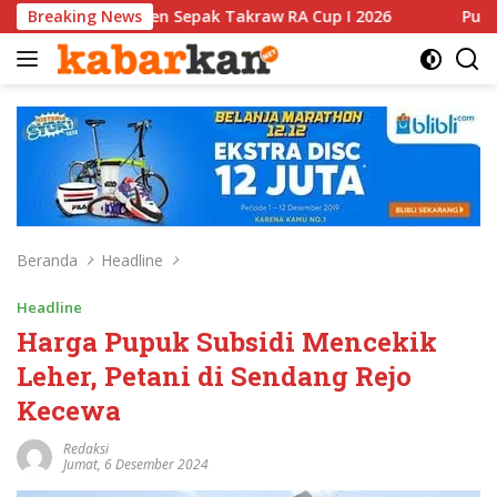
Langsung
Sepak Takraw RA Cup I 2026
Breaking News
Putusan Banding Kasus PE
ke
konten
Beranda
Headline
Headline
Harga Pupuk Subsidi Mencekik
Leher, Petani di Sendang Rejo
Kecewa
Redaksi
Jumat, 6 Desember 2024