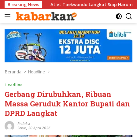
Langsung
Atlet Taekwondo Langkat Siap Harumkan Nama Indonesia di Aj
Breaking News
ke
konten
Beranda
Headline
Headline
Gerbang Dirubuhkan, Ribuan
Massa Geruduk Kantor Bupati dan
DPRD Langkat
Redaksi
Senin, 20 April 2026