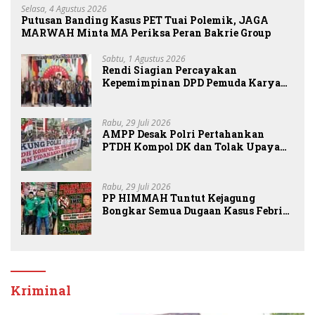
Selasa, 4 Agustus 2026
Putusan Banding Kasus PET Tuai Polemik, JAGA
MARWAH Minta MA Periksa Peran Bakrie Group
Sabtu, 1 Agustus 2026
Rendi Siagian Percayakan
Kepemimpinan DPD Pemuda Karya
Nasional Kota Medan kepada Josef
Sembiring
Rabu, 29 Juli 2026
AMPP Desak Polri Pertahankan
PTDH Kompol DK dan Tolak Upaya
Banding
Rabu, 29 Juli 2026
PP HIMMAH Tuntut Kejagung
Bongkar Semua Dugaan Kasus Febrie
Adriansyah Secara Transparan
Kriminal