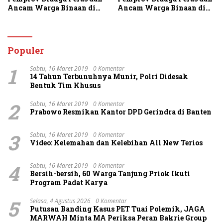
Ancam Warga Binaan di
Ancam Warga Binaan di
Rutan Tanjung Gusta
Rutan Tanjung Gusta
Populer
1
Sabtu, 16 Maret 2019
0 Komentar
14 Tahun Terbunuhnya Munir, Polri Didesak
Bentuk Tim Khusus
2
Sabtu, 16 Maret 2019
0 Komentar
Prabowo Resmikan Kantor DPD Gerindra di Banten
3
Sabtu, 16 Maret 2019
0 Komentar
Video: Kelemahan dan Kelebihan All New Terios
4
Sabtu, 16 Maret 2019
0 Komentar
Bersih-bersih, 60 Warga Tanjung Priok Ikuti
Program Padat Karya
5
Selasa, 4 Agustus 2026
0 Komentar
Putusan Banding Kasus PET Tuai Polemik, JAGA
MARWAH Minta MA Periksa Peran Bakrie Group