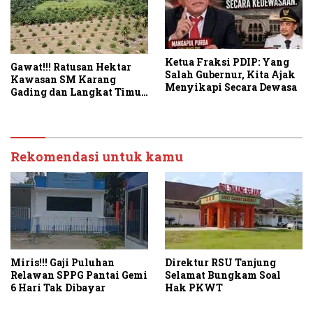
Ketua Fraksi PDIP: Yang
Gawat!!! Ratusan Hektar
Salah Gubernur, Kita Ajak
Kawasan SM Karang
Menyikapi Secara Dewasa
Gading dan Langkat Timur
Laut Disulap Jadi Kebun
Sawit
Rekomendasi untuk kamu
Miris!!! Gaji Puluhan
Direktur RSU Tanjung
Relawan SPPG Pantai Gemi
Selamat Bungkam Soal
6 Hari Tak Dibayar
Hak PKWT