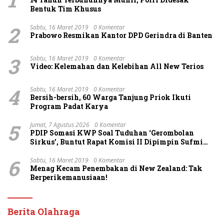
Bentuk Tim Khusus
2
Sabtu, 16 Maret 2019
0 Komentar
Prabowo Resmikan Kantor DPD Gerindra di Banten
3
Sabtu, 16 Maret 2019
0 Komentar
Video: Kelemahan dan Kelebihan All New Terios
4
Sabtu, 16 Maret 2019
0 Komentar
Bersih-bersih, 60 Warga Tanjung Priok Ikuti
Program Padat Karya
5
Jumat, 7 Agustus 2026
0 Komentar
PDIP Somasi KWP Soal Tuduhan ‘Gerombolan
Sirkus’, Buntut Rapat Komisi II Dipimpin Sufmi
Dasco Ahmad
6
Sabtu, 16 Maret 2019
0 Komentar
Menag Kecam Penembakan di New Zealand: Tak
Berperikemanusiaan!
Berita Olahraga