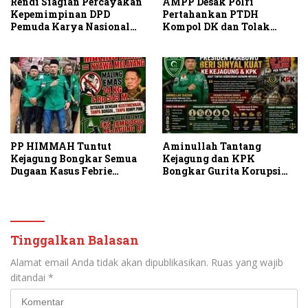
Rendi Siagian Percayakan
AMPP Desak Polri
Kepemimpinan DPD
Pertahankan PTDH
Pemuda Karya Nasional
Kompol DK dan Tolak
Kota Medan kepada Josef
Upaya Banding
Sembiring
PP HIMMAH Tuntut
Aminullah Tantang
Kejagung Bongkar Semua
Kejagung dan KPK
Dugaan Kasus Febrie
Bongkar Gurita Korupsi
Adriansyah Secara
Rp1.000 Triliun: Kejar
Transparan
Aktor Intelektual dan
Jaringannya!
Tinggalkan Balasan
Alamat email Anda tidak akan dipublikasikan.
Ruas yang wajib
ditandai
*