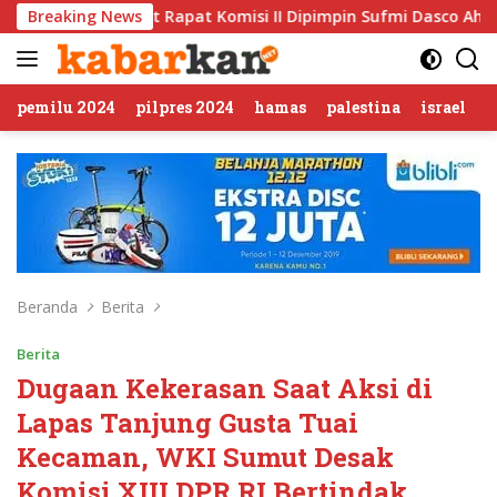
Langsung
pat Komisi II Dipimpin Sufmi Dasco Ahmad
Breaking News
Jalin Silat
ke
konten
pemilu 2024
pilpres 2024
hamas
palestina
israel
Beranda
Berita
Berita
Dugaan Kekerasan Saat Aksi di
Lapas Tanjung Gusta Tuai
Kecaman, WKI Sumut Desak
Komisi XIII DPR RI Bertindak