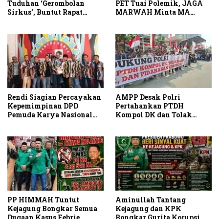
Tuduhan ‘Gerombolan
PET Tuai Polemik, JAGA
Sirkus’, Buntut Rapat
MARWAH Minta MA
Komisi II Dipimpin Sufmi
Periksa Peran Bakrie
Dasco Ahmad
Group
Rendi Siagian Percayakan
AMPP Desak Polri
Kepemimpinan DPD
Pertahankan PTDH
Pemuda Karya Nasional
Kompol DK dan Tolak
Kota Medan kepada Josef
Upaya Banding
Sembiring
PP HIMMAH Tuntut
Aminullah Tantang
Kejagung Bongkar Semua
Kejagung dan KPK
Dugaan Kasus Febrie
Bongkar Gurita Korupsi