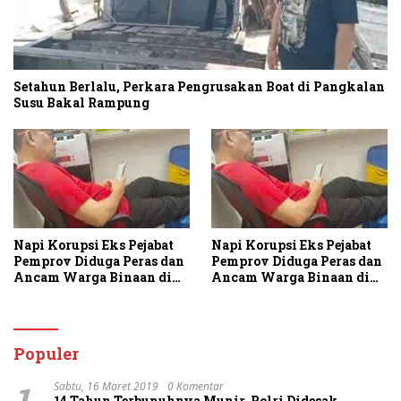
Setahun Berlalu, Perkara Pengrusakan Boat di Pangkalan
Susu Bakal Rampung
Napi Korupsi Eks Pejabat
Napi Korupsi Eks Pejabat
Pemprov Diduga Peras dan
Pemprov Diduga Peras dan
Ancam Warga Binaan di
Ancam Warga Binaan di
Rutan Tanjung Gusta
Rutan Tanjung Gusta
Populer
1
Sabtu, 16 Maret 2019
0 Komentar
14 Tahun Terbunuhnya Munir, Polri Didesak