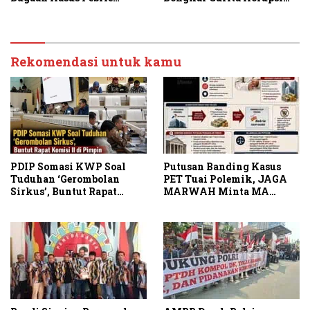
Adriansyah Secara
Rp1.000 Triliun: Kejar
Transparan
Aktor Intelektual dan
Jaringannya!
Rekomendasi untuk kamu
PDIP Somasi KWP Soal
Putusan Banding Kasus
Tuduhan ‘Gerombolan
PET Tuai Polemik, JAGA
Sirkus’, Buntut Rapat
MARWAH Minta MA
Komisi II Dipimpin Sufmi
Periksa Peran Bakrie
Dasco Ahmad
Group