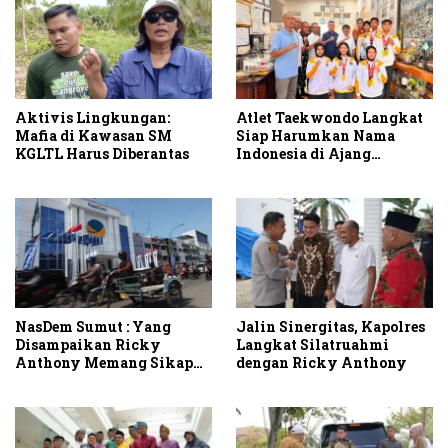
Aktivis Lingkungan:
Atlet Taekwondo Langkat
Mafia di Kawasan SM
Siap Harumkan Nama
KGLTL Harus Diberantas
Indonesia di Ajang
Internasional G2 Asian
NasDem Sumut : Yang
Jalin Sinergitas, Kapolres
Disampaikan Ricky
Langkat Silatruahmi
Anthony Memang Sikap
dengan Ricky Anthony
Partai