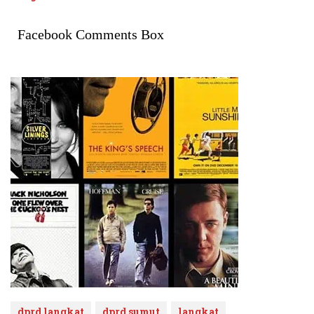
Facebook Comments Box
dprd langkat
dprd sumut
langkat