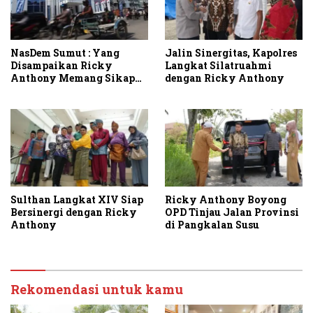
NasDem Sumut : Yang
Jalin Sinergitas, Kapolres
Disampaikan Ricky
Langkat Silatruahmi
Anthony Memang Sikap
dengan Ricky Anthony
Partai
Sulthan Langkat XIV Siap
Ricky Anthony Boyong
Bersinergi dengan Ricky
OPD Tinjau Jalan Provinsi
Anthony
di Pangkalan Susu
Rekomendasi untuk kamu