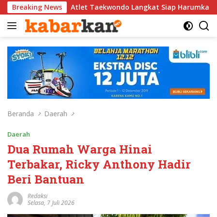
Langsung
Atlet Taekwondo Langkat Siap Harumkan Nama Indonesia di 
Breaking News
ke
konten
Beranda
Daerah
Daerah
Dua Rumah Warga Hinai
Terbakar, Ricky Anthony Hadir
Beri Bantuan
Redaksi
Selasa, 7 Juli 2026