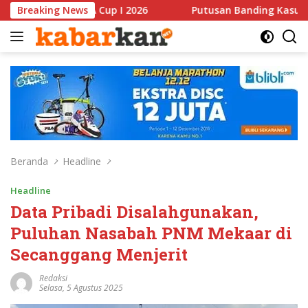
Langsung
up I 2026
Breaking News
Putusan Banding Kasus PET Tuai Polemik, J
ke
konten
Beranda
Headline
Headline
Data Pribadi Disalahgunakan,
Puluhan Nasabah PNM Mekaar di
Secanggang Menjerit
Redaksi
Selasa, 5 Agustus 2025