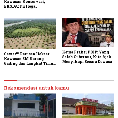
Kawasan Konservasi,
BKSDA: Itu Ilegal
Ketua Fraksi PDIP: Yang
Gawat!!! Ratusan Hektar
Salah Gubernur, Kita Ajak
Kawasan SM Karang
Menyikapi Secara Dewasa
Gading dan Langkat Timur
Laut Disulap Jadi Kebun
Sawit
Rekomendasi untuk kamu