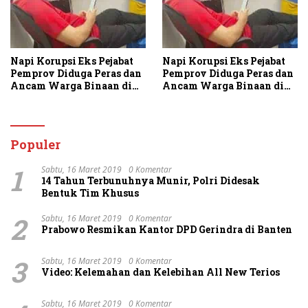
Napi Korupsi Eks Pejabat
Napi Korupsi Eks Pejabat
Pemprov Diduga Peras dan
Pemprov Diduga Peras dan
Ancam Warga Binaan di
Ancam Warga Binaan di
Rutan Tanjung Gusta
Rutan Tanjung Gusta
Populer
1
Sabtu, 16 Maret 2019
0 Komentar
14 Tahun Terbunuhnya Munir, Polri Didesak
Bentuk Tim Khusus
2
Sabtu, 16 Maret 2019
0 Komentar
Prabowo Resmikan Kantor DPD Gerindra di Banten
3
Sabtu, 16 Maret 2019
0 Komentar
Video: Kelemahan dan Kelebihan All New Terios
Sabtu, 16 Maret 2019
0 Komentar