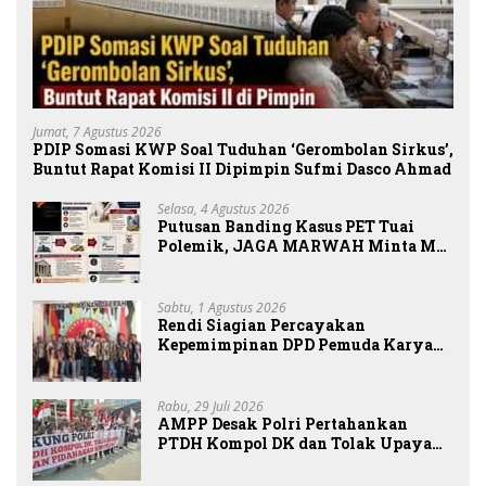
Jumat, 7 Agustus 2026
PDIP Somasi KWP Soal Tuduhan ‘Gerombolan Sirkus’,
Buntut Rapat Komisi II Dipimpin Sufmi Dasco Ahmad
Selasa, 4 Agustus 2026
Putusan Banding Kasus PET Tuai
Polemik, JAGA MARWAH Minta MA
Periksa Peran Bakrie Group
Sabtu, 1 Agustus 2026
Rendi Siagian Percayakan
Kepemimpinan DPD Pemuda Karya
Nasional Kota Medan kepada Josef
Sembiring
Rabu, 29 Juli 2026
AMPP Desak Polri Pertahankan
PTDH Kompol DK dan Tolak Upaya
Banding