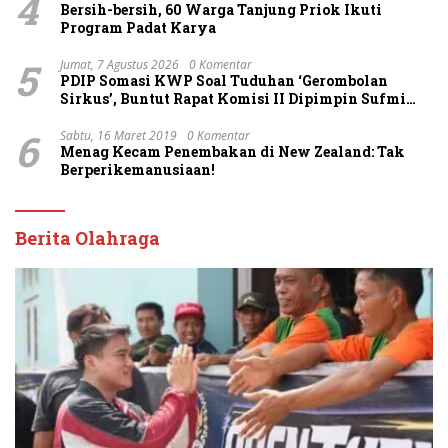
4
Bersih-bersih, 60 Warga Tanjung Priok Ikuti
Program Padat Karya
5
Jumat, 7 Agustus 2026
0 Komentar
PDIP Somasi KWP Soal Tuduhan ‘Gerombolan
Sirkus’, Buntut Rapat Komisi II Dipimpin Sufmi
Dasco Ahmad
6
Sabtu, 16 Maret 2019
0 Komentar
Menag Kecam Penembakan di New Zealand: Tak
Berperikemanusiaan!
Berita Olahraga