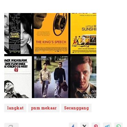
langkat
pnm mekaar
Secanggang