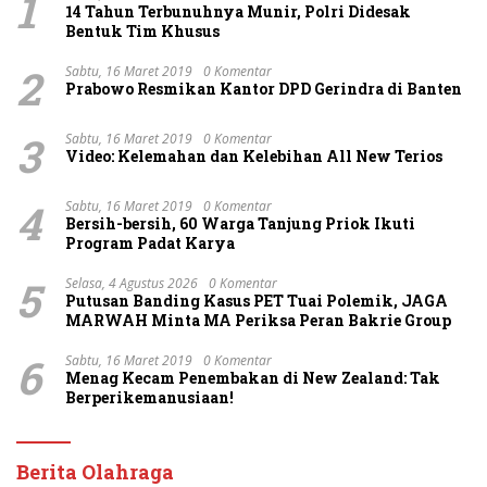
1
14 Tahun Terbunuhnya Munir, Polri Didesak
Bentuk Tim Khusus
2
Sabtu, 16 Maret 2019
0 Komentar
Prabowo Resmikan Kantor DPD Gerindra di Banten
3
Sabtu, 16 Maret 2019
0 Komentar
Video: Kelemahan dan Kelebihan All New Terios
4
Sabtu, 16 Maret 2019
0 Komentar
Bersih-bersih, 60 Warga Tanjung Priok Ikuti
Program Padat Karya
5
Selasa, 4 Agustus 2026
0 Komentar
Putusan Banding Kasus PET Tuai Polemik, JAGA
MARWAH Minta MA Periksa Peran Bakrie Group
6
Sabtu, 16 Maret 2019
0 Komentar
Menag Kecam Penembakan di New Zealand: Tak
Berperikemanusiaan!
Berita Olahraga