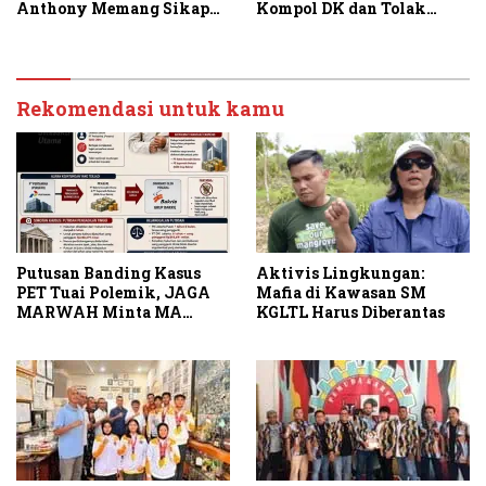
Anthony Memang Sikap
Kompol DK dan Tolak
Partai
Upaya Banding
Rekomendasi untuk kamu
Putusan Banding Kasus
Aktivis Lingkungan:
PET Tuai Polemik, JAGA
Mafia di Kawasan SM
MARWAH Minta MA
KGLTL Harus Diberantas
Periksa Peran Bakrie
Group