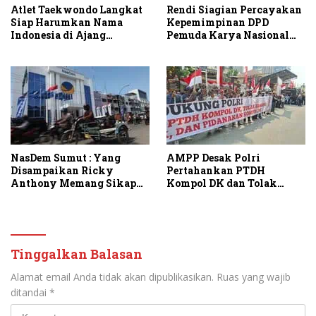
Atlet Taekwondo Langkat
Rendi Siagian Percayakan
Siap Harumkan Nama
Kepemimpinan DPD
Indonesia di Ajang
Pemuda Karya Nasional
Internasional G2 Asian
Kota Medan kepada Josef
Sembiring
NasDem Sumut : Yang
AMPP Desak Polri
Disampaikan Ricky
Pertahankan PTDH
Anthony Memang Sikap
Kompol DK dan Tolak
Partai
Upaya Banding
Tinggalkan Balasan
Alamat email Anda tidak akan dipublikasikan.
Ruas yang wajib
ditandai
*