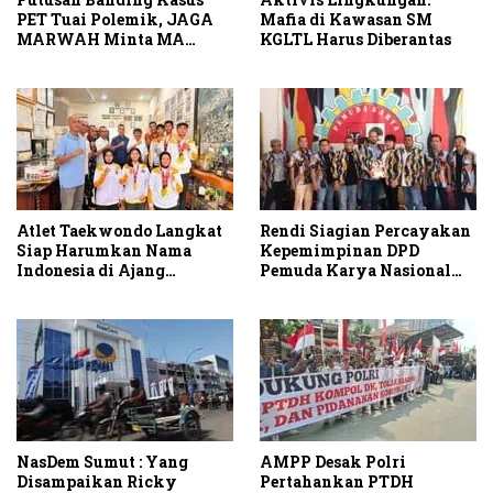
PET Tuai Polemik, JAGA
Mafia di Kawasan SM
MARWAH Minta MA
KGLTL Harus Diberantas
Periksa Peran Bakrie
Group
Atlet Taekwondo Langkat
Rendi Siagian Percayakan
Siap Harumkan Nama
Kepemimpinan DPD
Indonesia di Ajang
Pemuda Karya Nasional
Internasional G2 Asian
Kota Medan kepada Josef
Sembiring
NasDem Sumut : Yang
AMPP Desak Polri
Disampaikan Ricky
Pertahankan PTDH