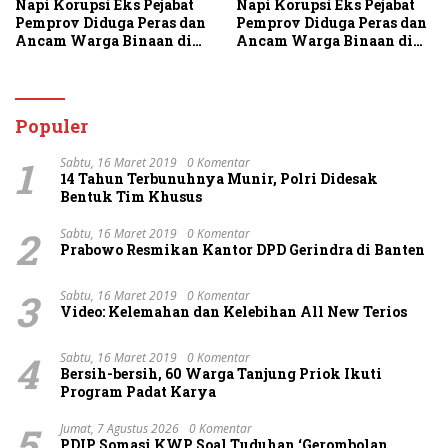
Napi Korupsi Eks Pejabat
Napi Korupsi Eks Pejabat
Pemprov Diduga Peras dan
Pemprov Diduga Peras dan
Ancam Warga Binaan di
Ancam Warga Binaan di
Rutan Tanjung Gusta
Rutan Tanjung Gusta
Populer
1
Sabtu, 16 Maret 2019
0 Komentar
14 Tahun Terbunuhnya Munir, Polri Didesak
Bentuk Tim Khusus
2
Sabtu, 16 Maret 2019
0 Komentar
Prabowo Resmikan Kantor DPD Gerindra di Banten
3
Sabtu, 16 Maret 2019
0 Komentar
Video: Kelemahan dan Kelebihan All New Terios
4
Sabtu, 16 Maret 2019
0 Komentar
Bersih-bersih, 60 Warga Tanjung Priok Ikuti
Program Padat Karya
5
Jumat, 7 Agustus 2026
0 Komentar
PDIP Somasi KWP Soal Tuduhan ‘Gerombolan