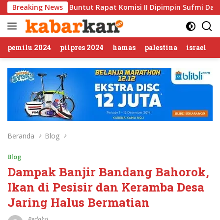
Langsung
ntut Rapat Komisi II Dipimpin Sufmi Dasco Ahmad
Breaking News
Jali
ke
konten
pemilu 2024
pilpres 2024
hamas
palestina
israel
Beranda
Blog
Blog
Dampak Banjir Bandang Bahorok,
Ikan di Pesisir dan Keramba Desa
Jaring Halus Bermatian
Redaksi