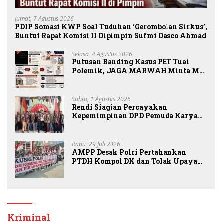
Jumat, 7 Agustus 2026
PDIP Somasi KWP Soal Tuduhan ‘Gerombolan Sirkus’,
Buntut Rapat Komisi II Dipimpin Sufmi Dasco Ahmad
Selasa, 4 Agustus 2026
Putusan Banding Kasus PET Tuai
Polemik, JAGA MARWAH Minta MA
Periksa Peran Bakrie Group
Sabtu, 1 Agustus 2026
Rendi Siagian Percayakan
Kepemimpinan DPD Pemuda Karya
Nasional Kota Medan kepada Josef
Sembiring
Rabu, 29 Juli 2026
AMPP Desak Polri Pertahankan
PTDH Kompol DK dan Tolak Upaya
Banding
Kriminal