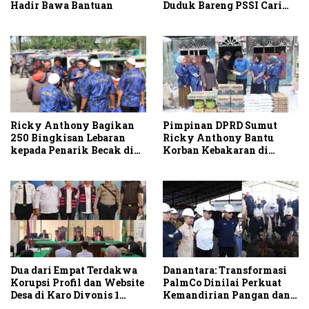
Duduk Bareng PSSI Cari
Hadir Bawa Bantuan
Solusi
Ricky Anthony Bagikan
Pimpinan DPRD Sumut
250 Bingkisan Lebaran
Ricky Anthony Bantu
kepada Penarik Becak di
Korban Kebakaran di
Stabat
Sambirejo
Dua dari Empat Terdakwa
Danantara: Transformasi
Korupsi Profil dan Website
PalmCo Dinilai Perkuat
Desa di Karo Divonis 1
Kemandirian Pangan dan
Tahun Penjara
Energi Nasional