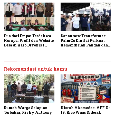
Dua dari Empat Terdakwa
Danantara: Transformasi
Korupsi Profil dan Website
PalmCo Dinilai Perkuat
Desa di Karo Divonis 1
Kemandirian Pangan dan
Tahun Penjara
Energi Nasional
Rekomendasi untuk kamu
Kisruh Akomodasi AFF U-
Rumah Warga Salapian
19, Rico Waas Didesak
Terbakar, Rivky Anthony