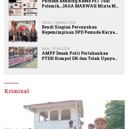
Putusan Banding Kasus PET Tuai
Polemik, JAGA MARWAH Minta MA
Periksa Peran Bakrie Group
Sabtu, 1 Agustus 2026
Rendi Siagian Percayakan
Kepemimpinan DPD Pemuda Karya
Nasional Kota Medan kepada Josef
Sembiring
Rabu, 29 Juli 2026
AMPP Desak Polri Pertahankan
PTDH Kompol DK dan Tolak Upaya
Banding
Kriminal