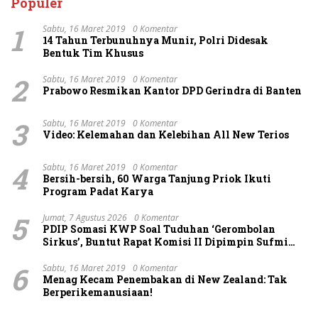
Populer
1
Sabtu, 16 Maret 2019
0 Komentar
14 Tahun Terbunuhnya Munir, Polri Didesak
Bentuk Tim Khusus
2
Sabtu, 16 Maret 2019
0 Komentar
Prabowo Resmikan Kantor DPD Gerindra di Banten
3
Sabtu, 16 Maret 2019
0 Komentar
Video: Kelemahan dan Kelebihan All New Terios
4
Sabtu, 16 Maret 2019
0 Komentar
Bersih-bersih, 60 Warga Tanjung Priok Ikuti
Program Padat Karya
5
Jumat, 7 Agustus 2026
0 Komentar
PDIP Somasi KWP Soal Tuduhan ‘Gerombolan
Sirkus’, Buntut Rapat Komisi II Dipimpin Sufmi
Dasco Ahmad
6
Sabtu, 16 Maret 2019
0 Komentar
Menag Kecam Penembakan di New Zealand: Tak
Berperikemanusiaan!