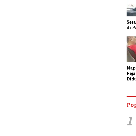
Seta
di 
Nap
Pej
Did
Anc
Bin
Tan
Po
1