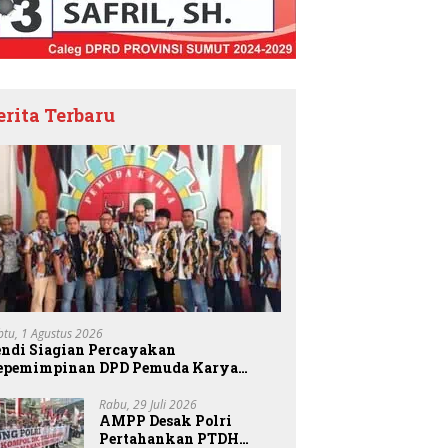
erita Terbaru
btu, 1 Agustus 2026
endi Siagian Percayakan
epemimpinan DPD Pemuda Karya
asional Kota Medan kepada Josef
embiring
Rabu, 29 Juli 2026
AMPP Desak Polri
Pertahankan PTDH