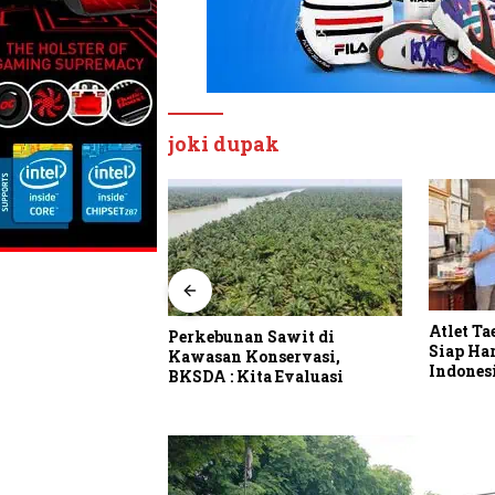
joki dupak
Atlet Taekwondo Langkat
Miris!!!
 Sawit di
Siap Harumkan Nama
Relawan
nservasi,
Indonesia di Ajang
Hari Ta
a Evaluasi
Internasional G2 Asian