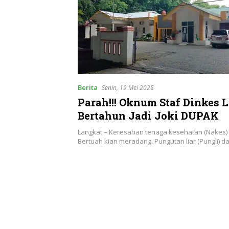
Berita
Senin, 19 Mei 2025
Parah!!! Oknum Staf Dinkes 
Bertahun Jadi Joki DUPAK
Langkat – Keresahan tenaga kesehatan (Nakes) 
Bertuah kian meradang. Pungutan liar (Pungli) d