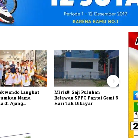
 Gaji Puluhan
Rendi Siagian Percayakan
Dire
 SPPG Pantai Gemi 6
Kepemimpinan DPD Pemuda
Sela
k Dibayar
Karya Nasional Kota Medan
PKW
kepada Josef Sembiring