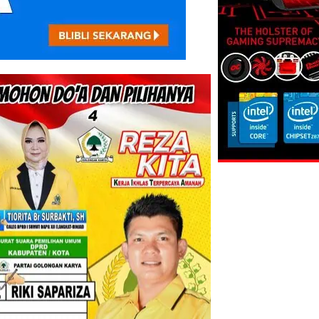
ktur RSU Tanjung
Perkebunan Sawit di
mat Bungkam Soal Hak
Kawasan Konservasi,
T
BKSDA: Itu Ilegal