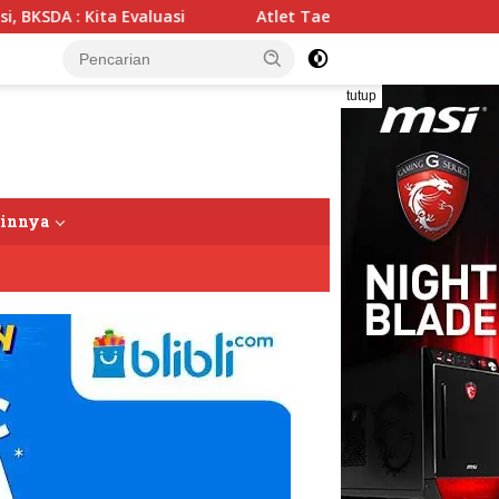
uasi
Atlet Taekwondo Langkat Siap Harumkan Nama Indo
tutup
ainnya