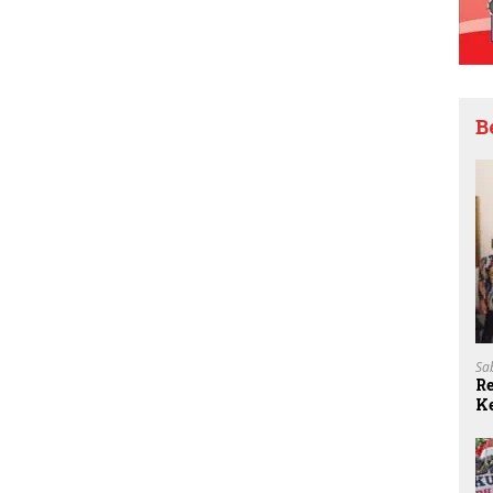
B
Sa
R
K
N
S