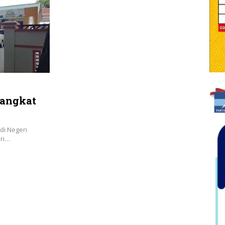
Langkat
di Negeri
ari…