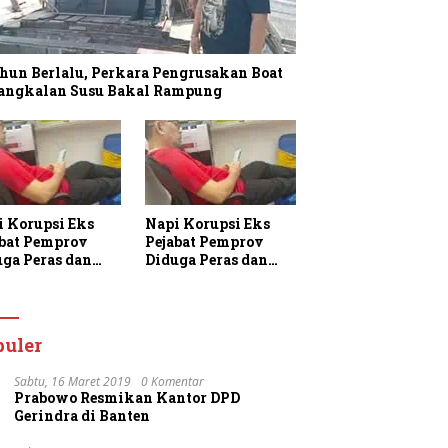
hun Berlalu, Perkara Pengrusakan Boat
Pangkalan Susu Bakal Rampung
i Korupsi Eks
Napi Korupsi Eks
abat Pemprov
Pejabat Pemprov
uga Peras dan
Diduga Peras dan
am Warga
Ancam Warga
aan di Rutan
Binaan di Rutan
jung Gusta
Tanjung Gusta
puler
Sabtu, 16 Maret 2019
0 Komentar
Prabowo Resmikan Kantor DPD
Gerindra di Banten