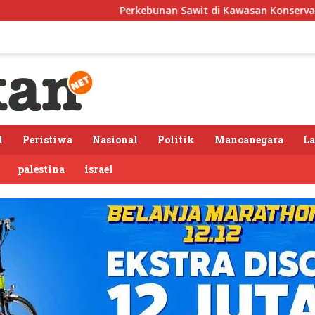
Perkebunan Sawit di Kawasan Konservasi, BKSDA : Kita Eval
l
Peristiwa
Nasional
Politik
Mancanegara
L
palestina
israel