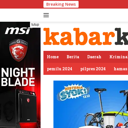
Langsung
Breaking News
ke
konten
tutup
Home
Berita
Daerah
Krimina
pemilu 2024
pilpres 2024
hamas