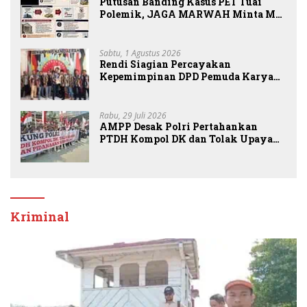
Putusan Banding Kasus PET Tuai
Polemik, JAGA MARWAH Minta MA
Periksa Peran Bakrie Group
Sabtu, 1 Agustus 2026
Rendi Siagian Percayakan
Kepemimpinan DPD Pemuda Karya
Nasional Kota Medan kepada Josef
Sembiring
Rabu, 29 Juli 2026
AMPP Desak Polri Pertahankan
PTDH Kompol DK dan Tolak Upaya
Banding
Kriminal