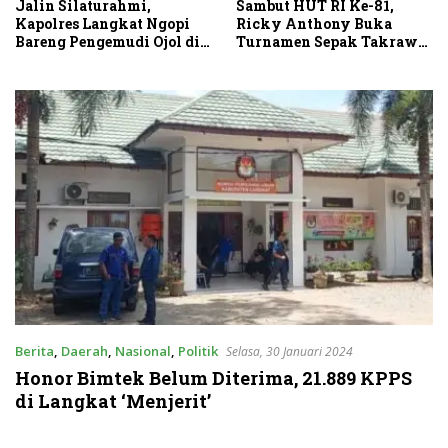
Jalin Silaturahmi,
Sambut HUT RI Ke-81,
Kapolres Langkat Ngopi
Ricky Anthony Buka
Bareng Pengemudi Ojol di
Turnamen Sepak Takraw
Stabat
RA Cup I 2026
Berita
,
Daerah
,
Nasional
,
Politik
Selasa, 30 Januari 2024
Honor Bimtek Belum Diterima, 21.889 KPPS
di Langkat ‘Menjerit’