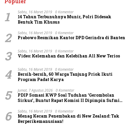
Populer
1
Sabtu, 16 Maret 2019
0 Komentar
14 Tahun Terbunuhnya Munir, Polri Didesak
Bentuk Tim Khusus
2
Sabtu, 16 Maret 2019
0 Komentar
Prabowo Resmikan Kantor DPD Gerindra di Banten
3
Sabtu, 16 Maret 2019
0 Komentar
Video: Kelemahan dan Kelebihan All New Terios
4
Sabtu, 16 Maret 2019
0 Komentar
Bersih-bersih, 60 Warga Tanjung Priok Ikuti
Program Padat Karya
5
Jumat, 7 Agustus 2026
0 Komentar
PDIP Somasi KWP Soal Tuduhan ‘Gerombolan
Sirkus’, Buntut Rapat Komisi II Dipimpin Sufmi
Dasco Ahmad
6
Sabtu, 16 Maret 2019
0 Komentar
Menag Kecam Penembakan di New Zealand: Tak
Berperikemanusiaan!