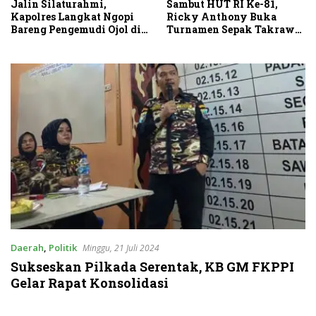
Sambut HUT RI Ke-81,
Jalin Silaturahmi,
Ricky Anthony Buka
Kapolres Langkat Ngopi
Turnamen Sepak Takraw
Bareng Pengemudi Ojol di
RA Cup I 2026
Stabat
Daerah
,
Politik
Minggu, 21 Juli 2024
Sukseskan Pilkada Serentak, KB GM FKPPI
Gelar Rapat Konsolidasi