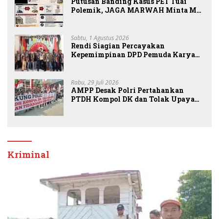
Putusan Banding Kasus PET Tuai
Polemik, JAGA MARWAH Minta MA
Periksa Peran Bakrie Group
Sabtu, 1 Agustus 2026
Rendi Siagian Percayakan
Kepemimpinan DPD Pemuda Karya
Nasional Kota Medan kepada Josef
Sembiring
Rabu, 29 Juli 2026
AMPP Desak Polri Pertahankan
PTDH Kompol DK dan Tolak Upaya
Banding
Kriminal