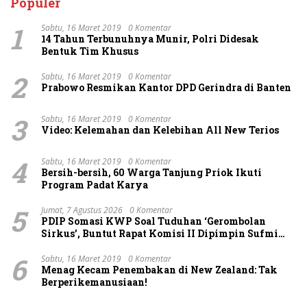
Populer
1
Sabtu, 16 Maret 2019
0 Komentar
14 Tahun Terbunuhnya Munir, Polri Didesak
Bentuk Tim Khusus
2
Sabtu, 16 Maret 2019
0 Komentar
Prabowo Resmikan Kantor DPD Gerindra di Banten
3
Sabtu, 16 Maret 2019
0 Komentar
Video: Kelemahan dan Kelebihan All New Terios
4
Sabtu, 16 Maret 2019
0 Komentar
Bersih-bersih, 60 Warga Tanjung Priok Ikuti
Program Padat Karya
5
Jumat, 7 Agustus 2026
0 Komentar
PDIP Somasi KWP Soal Tuduhan ‘Gerombolan
Sirkus’, Buntut Rapat Komisi II Dipimpin Sufmi
Dasco Ahmad
6
Sabtu, 16 Maret 2019
0 Komentar
Menag Kecam Penembakan di New Zealand: Tak
Berperikemanusiaan!