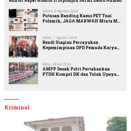
Buntut Rapat Komisi II Dipimpin Sufmi Dasco Ahmad
Selasa, 4 Agustus 2026
Putusan Banding Kasus PET Tuai
Polemik, JAGA MARWAH Minta MA
Periksa Peran Bakrie Group
Sabtu, 1 Agustus 2026
Rendi Siagian Percayakan
Kepemimpinan DPD Pemuda Karya
Nasional Kota Medan kepada Josef
Sembiring
Rabu, 29 Juli 2026
AMPP Desak Polri Pertahankan
PTDH Kompol DK dan Tolak Upaya
Banding
Kriminal