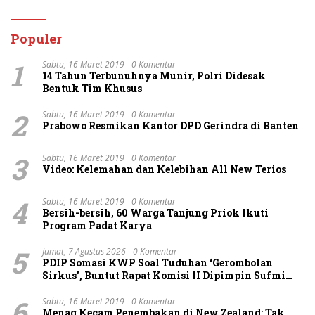
Populer
1
Sabtu, 16 Maret 2019
0 Komentar
14 Tahun Terbunuhnya Munir, Polri Didesak
Bentuk Tim Khusus
2
Sabtu, 16 Maret 2019
0 Komentar
Prabowo Resmikan Kantor DPD Gerindra di Banten
3
Sabtu, 16 Maret 2019
0 Komentar
Video: Kelemahan dan Kelebihan All New Terios
4
Sabtu, 16 Maret 2019
0 Komentar
Bersih-bersih, 60 Warga Tanjung Priok Ikuti
Program Padat Karya
5
Jumat, 7 Agustus 2026
0 Komentar
PDIP Somasi KWP Soal Tuduhan ‘Gerombolan
Sirkus’, Buntut Rapat Komisi II Dipimpin Sufmi
Dasco Ahmad
6
Sabtu, 16 Maret 2019
0 Komentar
Menag Kecam Penembakan di New Zealand: Tak