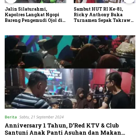
Sambut HUT RI Ke-81,
Jalin Silaturahmi,
Ricky Anthony Buka
Kapolres Langkat Ngopi
Turnamen Sepak Takraw
Bareng Pengemudi Ojol di
RA Cup I 2026
Stabat
Berita
Sabtu, 21 September 2024
Anniversary 1 Tahun, D’Red KTV & Club
Santuni Anak Panti Asuhan dan Makan
Bersama