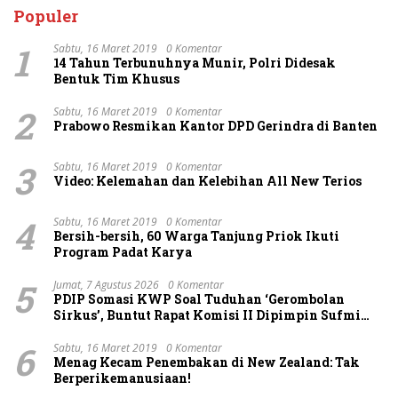
Populer
1
Sabtu, 16 Maret 2019
0 Komentar
14 Tahun Terbunuhnya Munir, Polri Didesak
Bentuk Tim Khusus
2
Sabtu, 16 Maret 2019
0 Komentar
Prabowo Resmikan Kantor DPD Gerindra di Banten
3
Sabtu, 16 Maret 2019
0 Komentar
Video: Kelemahan dan Kelebihan All New Terios
4
Sabtu, 16 Maret 2019
0 Komentar
Bersih-bersih, 60 Warga Tanjung Priok Ikuti
Program Padat Karya
5
Jumat, 7 Agustus 2026
0 Komentar
PDIP Somasi KWP Soal Tuduhan ‘Gerombolan
Sirkus’, Buntut Rapat Komisi II Dipimpin Sufmi
Dasco Ahmad
6
Sabtu, 16 Maret 2019
0 Komentar
Menag Kecam Penembakan di New Zealand: Tak
Berperikemanusiaan!